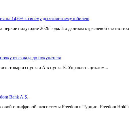
ия на 14,6% к своему десятилетнему юбилею
а первое полугодие 2026 года. По данным отраслевой статистик
епочку от склада до покупателя
ить товар из пункта А в пункт Б. Управлять циклом...
edom Bank A.Ş.
нсовой и цифровой экосистемы Freedom в Турции. Freedom Hol