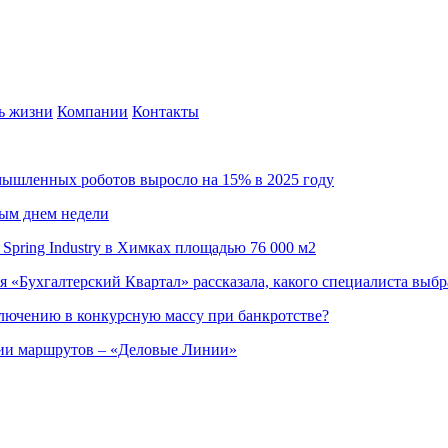
ь жизни
Компании
Контакты
омышленных роботов выросло на 15% в 2025 году
ным днем недели
Spring Industry в Химках площадью 76 000 м2
я «Бухгалтерский Квартал» рассказала, какого специалиста выбр
ючению в конкурсную массу при банкротстве?
ции маршрутов – «Деловые Линии»