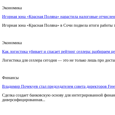
Экономика
Игорная зона «Красная Поляна» нарастила налоговые отчислен
Игорная зона «Красная Поляна» в Сочи подвела итоги работы з
Экономика
Как логистика убивает и спасает рейтинг селлера: разбираем ц
Логистика для селлера сегодня — это не только лишь про достав
Финансы
Владимир Почекуев стал председателем совета директоров Fre
Сделка создает банковскую основу для интегрированной фина
диверсифицированная...