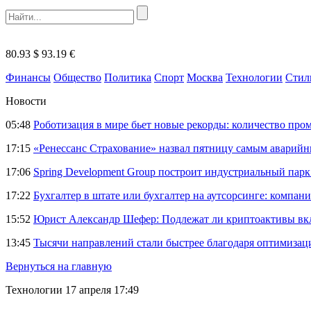
80.93 $
93.19 €
Финансы
Общество
Политика
Спорт
Москва
Технологии
Стил
Новости
05:48
Роботизация в мире бьет новые рекорды: количество пр
17:15
«Ренессанс Страхование» назвал пятницу самым аварий
17:06
Spring Development Group построит индустриальный парк 
17:22
Бухгалтер в штате или бухгалтер на аутсорсинге: компани
15:52
Юрист Александр Шефер: Подлежат ли криптоактивы вкл
13:45
Тысячи направлений стали быстрее благодаря оптимиза
Вернуться на главную
Технологии
17 апреля 17:49