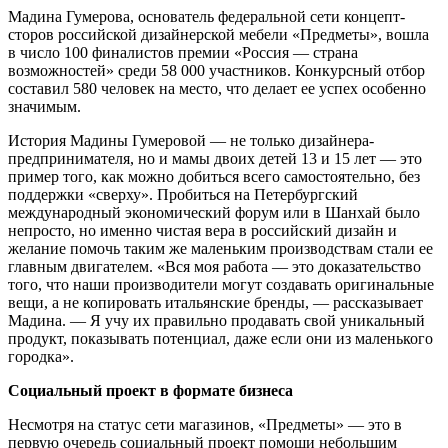
Мадина Гумерова, основатель федеральной сети концепт-
сторов российской дизайнерской мебели «Предметы», вошла
в число 100 финалистов премии «Россия — страна
возможностей» среди 58 000 участников. Конкурсный отбор
составил 580 человек на место, что делает ее успех особенно
значимым.
История Мадины Гумеровой — не только дизайнера-
предпринимателя, но и мамы двоих детей 13 и 15 лет — это
пример того, как можно добиться всего самостоятельно, без
поддержки «сверху». Пробиться на Петербургский
международный экономический форум или в Шанхай было
непросто, но именно чистая вера в российский дизайн и
желание помочь таким же маленьким производствам стали ее
главным двигателем. «Вся моя работа — это доказательство
того, что наши производители могут создавать оригинальные
вещи, а не копировать итальянские бренды, — рассказывает
Мадина. — Я учу их правильно продавать свой уникальный
продукт, показывать потенциал, даже если они из маленького
городка».
Социальный проект в формате бизнеса
Несмотря на статус сети магазинов, «Предметы» — это в
первую очередь социальный проект помощи небольшим