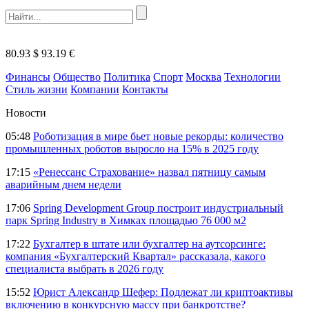
80.93 $
93.19 €
Финансы
Общество
Политика
Спорт
Москва
Технологии
Стиль жизни
Компании
Контакты
Новости
05:48
Роботизация в мире бьет новые рекорды: количество
промышленных роботов выросло на 15% в 2025 году
17:15
«Ренессанс Страхование» назвал пятницу самым
аварийным днем недели
17:06
Spring Development Group построит индустриальный
парк Spring Industry в Химках площадью 76 000 м2
17:22
Бухгалтер в штате или бухгалтер на аутсорсинге:
компания «Бухгалтерский Квартал» рассказала, какого
специалиста выбрать в 2026 году
15:52
Юрист Александр Шефер: Подлежат ли криптоактивы
включению в конкурсную массу при банкротстве?