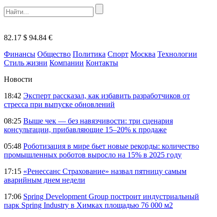
82.17 $
94.84 €
Финансы
Общество
Политика
Спорт
Москва
Технологии
Стиль жизни
Компании
Контакты
Новости
18:42
Эксперт рассказал, как избавить разработчиков от
стресса при выпуске обновлений
08:25
Выше чек — без навязчивости: три сценария
консультации, прибавляющие 15–20% к продаже
05:48
Роботизация в мире бьет новые рекорды: количество
промышленных роботов выросло на 15% в 2025 году
17:15
«Ренессанс Страхование» назвал пятницу самым
аварийным днем недели
17:06
Spring Development Group построит индустриальный
парк Spring Industry в Химках площадью 76 000 м2