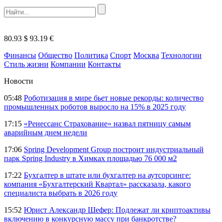
80.93 $
93.19 €
Финансы
Общество
Политика
Спорт
Москва
Технологии
Стиль жизни
Компании
Контакты
Новости
05:48
Роботизация в мире бьет новые рекорды: количество
промышленных роботов выросло на 15% в 2025 году
17:15
«Ренессанс Страхование» назвал пятницу самым
аварийным днем недели
17:06
Spring Development Group построит индустриальный
парк Spring Industry в Химках площадью 76 000 м2
17:22
Бухгалтер в штате или бухгалтер на аутсорсинге:
компания «Бухгалтерский Квартал» рассказала, какого
специалиста выбрать в 2026 году
15:52
Юрист Александр Шефер: Подлежат ли криптоактивы
включению в конкурсную массу при банкротстве?