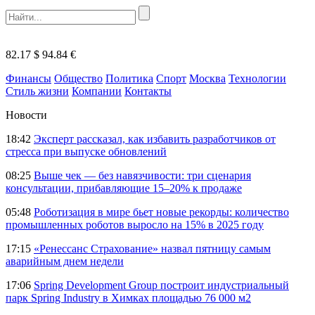
82.17 $
94.84 €
Финансы
Общество
Политика
Спорт
Москва
Технологии
Стиль жизни
Компании
Контакты
Новости
18:42
Эксперт рассказал, как избавить разработчиков от
стресса при выпуске обновлений
08:25
Выше чек — без навязчивости: три сценария
консультации, прибавляющие 15–20% к продаже
05:48
Роботизация в мире бьет новые рекорды: количество
промышленных роботов выросло на 15% в 2025 году
17:15
«Ренессанс Страхование» назвал пятницу самым
аварийным днем недели
17:06
Spring Development Group построит индустриальный
парк Spring Industry в Химках площадью 76 000 м2