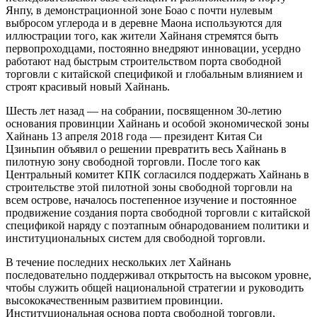
Янпу, в демонстрационной зоне Боао с почти нулевым
выбросом углерода и в деревне Маона используются для
иллюстрации того, как жители Хайнаня стремятся быть
первопроходцами, постоянно внедряют инновации, усердно
работают над быстрым строительством порта свободной
торговли с китайской спецификой и глобальным влиянием и
строят красивый новый Хайнань.
Шесть лет назад — на собрании, посвященном 30-летию
основания провинции Хайнань и особой экономической зоны
Хайнань 13 апреля 2018 года — президент Китая Си
Цзиньпин объявил о решении превратить весь Хайнань в
пилотную зону свободной торговли. После того как
Центральный комитет КПК согласился поддержать Хайнань в
строительстве этой пилотной зоны свободной торговли на
всем острове, началось постепенное изучение и постоянное
продвижение создания порта свободной торговли с китайской
спецификой наряду с поэтапным обнародованием политики и
институциональных систем для свободной торговли.
В течение последних нескольких лет Хайнань
последовательно поддерживал открытость на высоком уровне,
чтобы служить общей национальной стратегии и руководить
высококачественным развитием провинции.
Институциональная основа порта свободной торговли,