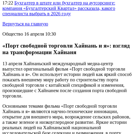
17:22
Бухгалтер в штате или бухгалтер на аутсорсинге:
компания «Бухгалтерский Квартал» рассказала, какого
специалиста выбрать в 2026 году
Вернуться на главную
Общество
16 апреля 10:30
«Порт свободной торговли Хайнань и я»: взгляд
на трансформации Хайнаня
13 апреля Хайнаньский международный медиа-центр
выпустил оригинальный фильм «Порт свободной торговли
Хайнань и я». Он использует истории людей как яркий способ
показать внешнему миру работу по строительству порта
свободной торговли с китайской спецификой и изменения,
произошедшие с Хайнанем после создания порта свободной
торговли.
Основными темами фильма «Порт свободной торговли
Хайнань и я» являются научно-технические инновации,
открытие для внешнего мира, возрождение сельских районов,
а также зеленое и низкоуглеродное развитие. Яркие истории
реальных людей на Хайнаньской национальной
исследовательской базе селекции и размножения, в порту