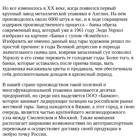
Но все изменилось в ХХ веке, когда появился первый
крупный завод металлической упаковки в Англии. На нем
производилось около 6000 штук в час, и в ходе сокращения
издержек производственного процесса – банка обрела
современный вид, который уже в 1961 году Энди Уорхол
изобразил на картине «Банки с супом «Кэмпбелл».
Изобразить же именно данный вид тары художник решил по
простой причине: в годы Великой депрессии и периода
значительного скачка цен, вовремя запасенный суп позволил
Уорхолу и его семье пережить те голодные годы. Более того, в
банки, которые оставались после приема пищи, мать
художника высаживала цветы и продавала, чем обеспечивала
себя дополнительным доходом в кризисный период.
В нашей стране производством такой полезной и
многофункциональной упаковки занимаются десятки
предприятий, но среди них выделяется ООО «Банкон»,
которое занимает лидирующие позиции на российском рынке
жестяной тары. Завод находится в Вязьме, а этот город, в свою
очередь, является частью крупнейшего железнодорожного
узла между Смоленском и Москвой. Также компания
располагает широкими возможностями по автотранспортным
перевозкам и осуществляет доставку своей продукции в
любую точку России.