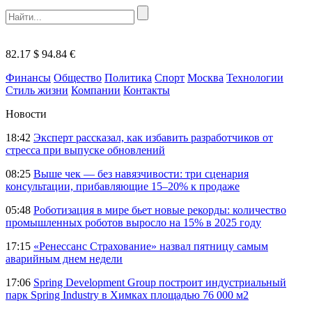
82.17 $
94.84 €
Финансы
Общество
Политика
Спорт
Москва
Технологии
Стиль жизни
Компании
Контакты
Новости
18:42
Эксперт рассказал, как избавить разработчиков от
стресса при выпуске обновлений
08:25
Выше чек — без навязчивости: три сценария
консультации, прибавляющие 15–20% к продаже
05:48
Роботизация в мире бьет новые рекорды: количество
промышленных роботов выросло на 15% в 2025 году
17:15
«Ренессанс Страхование» назвал пятницу самым
аварийным днем недели
17:06
Spring Development Group построит индустриальный
парк Spring Industry в Химках площадью 76 000 м2