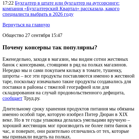
17:22
Бухгалтер в штате или бухгалтер на аутсорсинге:
компания «Бухгалтерский Квартал» рассказала, какого
специалиста выбрать в 2026 году
Вернуться на главную
Общество
27 сентября 15:47
Почему консервы так популярны?
Еженедельно, заходя в магазин, мы видим сотни жестяных
банок с консервами, стоящими в ряд на полках магазинов.
Нередко мы и сами покупаем кильку в томате, тушенку,
шпроты – все эти продукты поставляются именно в жестяной
таре, поскольку изначально такие продукты создавались для
поставки в районы с тяжелой географией или для
складирования на случай продовольственного дефицита,
сообщает
Труд.ру.
Длительному сроку хранения продуктов питания мы обязаны
именно особой таре, которую изобрел Питер Дюран в XIX
веке. Но в те годы упаковка делалась умельцами вручную –
хороший жестянщик мог производить не более пяти банок в
час, и поверьте, они разительно отличались от тех, которые
мы привыкли видеть на полках.