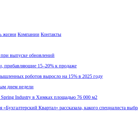
ь жизни
Компании
Контакты
са при выпуске обновлений
ии, прибавляющие 15–20% к продаже
омышленных роботов выросло на 15% в 2025 году
ным днем недели
Spring Industry в Химках площадью 76 000 м2
я «Бухгалтерский Квартал» рассказала, какого специалиста выбр