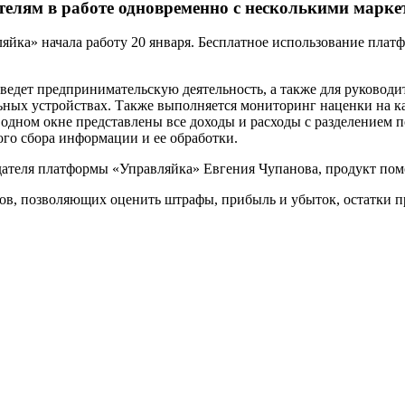
лям в работе одновременно с несколькими марке
ляйка» начала работу 20 января. Бесплатное использование пла
ведет предпринимательскую деятельность, а также для руковод
ьных устройствах. Также выполняется мониторинг наценки на 
дном окне представлены все доходы и расходы с разделением п
ого сбора информации и ее обработки.
ателя платформы «Управляйка» Евгения Чупанова, продукт помо
в, позволяющих оценить штрафы, прибыль и убыток, остатки пр