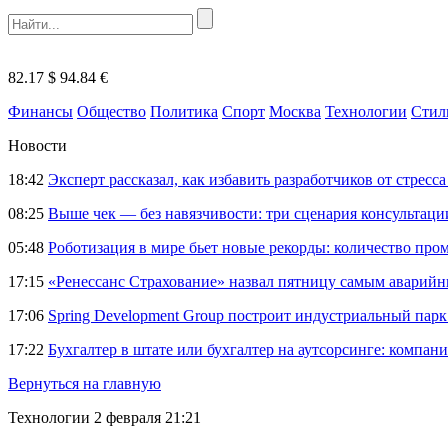
82.17 $
94.84 €
Финансы
Общество
Политика
Спорт
Москва
Технологии
Стил
Новости
18:42
Эксперт рассказал, как избавить разработчиков от стрес
08:25
Выше чек — без навязчивости: три сценария консультац
05:48
Роботизация в мире бьет новые рекорды: количество пр
17:15
«Ренессанс Страхование» назвал пятницу самым аварий
17:06
Spring Development Group построит индустриальный парк 
17:22
Бухгалтер в штате или бухгалтер на аутсорсинге: компани
Вернуться на главную
Технологии
2 февраля 21:21