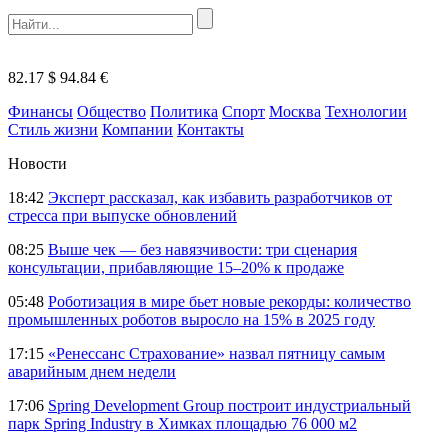
82.17 $
94.84 €
Финансы
Общество
Политика
Спорт
Москва
Технологии
Стиль жизни
Компании
Контакты
Новости
18:42
Эксперт рассказал, как избавить разработчиков от
стресса при выпуске обновлений
08:25
Выше чек — без навязчивости: три сценария
консультации, прибавляющие 15–20% к продаже
05:48
Роботизация в мире бьет новые рекорды: количество
промышленных роботов выросло на 15% в 2025 году
17:15
«Ренессанс Страхование» назвал пятницу самым
аварийным днем недели
17:06
Spring Development Group построит индустриальный
парк Spring Industry в Химках площадью 76 000 м2