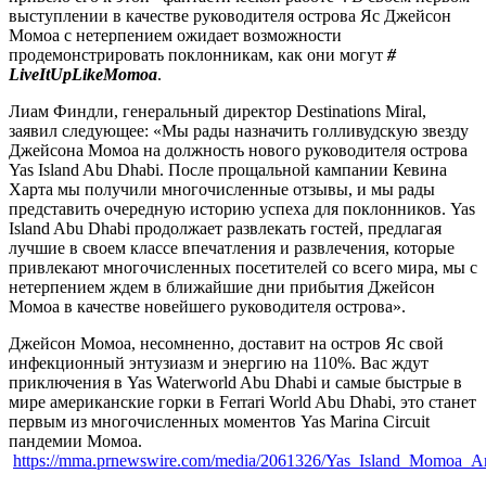
выступлении в качестве руководителя острова Яс Джейсон
Момоа с нетерпением ожидает возможности
продемонстрировать поклонникам, как они могут
#
LiveItUpLikeMomoa
.
Лиам Финдли, генеральный директор Destinations Miral,
заявил следующее: «Мы рады назначить голливудскую звезду
Джейсона Момоа на должность нового руководителя острова
Yas Island Abu Dhabi. После прощальной кампании Кевина
Харта мы получили многочисленные отзывы, и мы рады
представить очередную историю успеха для поклонников. Yas
Island Abu Dhabi продолжает развлекать гостей, предлагая
лучшие в своем классе впечатления и развлечения, которые
привлекают многочисленных посетителей со всего мира, мы с
нетерпением ждем в ближайшие дни прибытия Джейсон
Момоа в качестве новейшего руководителя острова».
Джейсон Момоа, несомненно, доставит на остров Яс свой
инфекционный энтузиазм и энергию на 110%. Вас ждут
приключения в Yas Waterworld Abu Dhabi и самые быстрые в
мире американские горки в Ferrari World Abu Dhabi, это станет
первым из многочисленных моментов Yas Marina Circuit
пандемии Момоа.
https://mma.prnewswire.com/media/2061326/Yas_Island_Momoa_Ar