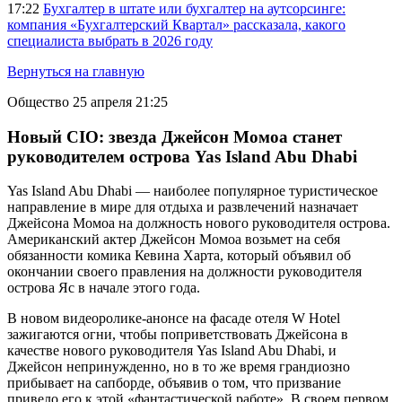
17:22
Бухгалтер в штате или бухгалтер на аутсорсинге:
компания «Бухгалтерский Квартал» рассказала, какого
специалиста выбрать в 2026 году
Вернуться на главную
Общество
25 апреля 21:25
Новый CIO: звезда Джейсон Момоа станет
руководителем острова Yas Island Abu Dhabi
Yas Island Abu Dhabi — наиболее популярное туристическое
направление в мире для отдыха и развлечений назначает
Джейсона Момоа на должность нового руководителя острова.
Американский актер Джейсон Момоа возьмет на себя
обязанности комика Кевина Харта, который объявил об
окончании своего правления на должности руководителя
острова Яс в начале этого года.
В новом видеоролике-анонсе на фасаде отеля W Hotel
зажигаются огни, чтобы поприветствовать Джейсона в
качестве нового руководителя Yas Island Abu Dhabi, и
Джейсон непринужденно, но в то же время грандиозно
прибывает на сапборде, объявив о том, что призвание
привело его к этой «фантастической работе». В своем первом