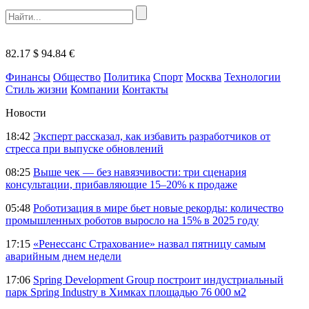
82.17 $
94.84 €
Финансы
Общество
Политика
Спорт
Москва
Технологии
Стиль жизни
Компании
Контакты
Новости
18:42
Эксперт рассказал, как избавить разработчиков от
стресса при выпуске обновлений
08:25
Выше чек — без навязчивости: три сценария
консультации, прибавляющие 15–20% к продаже
05:48
Роботизация в мире бьет новые рекорды: количество
промышленных роботов выросло на 15% в 2025 году
17:15
«Ренессанс Страхование» назвал пятницу самым
аварийным днем недели
17:06
Spring Development Group построит индустриальный
парк Spring Industry в Химках площадью 76 000 м2