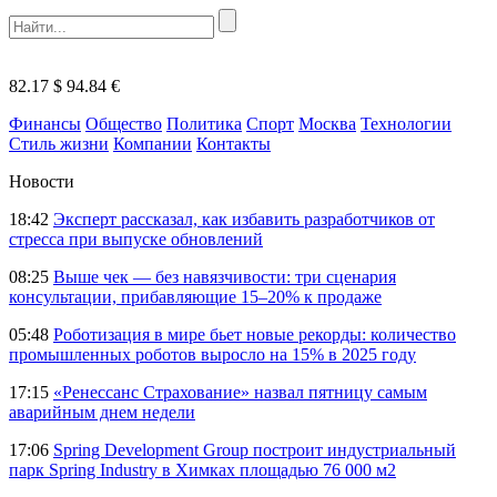
82.17 $
94.84 €
Финансы
Общество
Политика
Спорт
Москва
Технологии
Стиль жизни
Компании
Контакты
Новости
18:42
Эксперт рассказал, как избавить разработчиков от
стресса при выпуске обновлений
08:25
Выше чек — без навязчивости: три сценария
консультации, прибавляющие 15–20% к продаже
05:48
Роботизация в мире бьет новые рекорды: количество
промышленных роботов выросло на 15% в 2025 году
17:15
«Ренессанс Страхование» назвал пятницу самым
аварийным днем недели
17:06
Spring Development Group построит индустриальный
парк Spring Industry в Химках площадью 76 000 м2