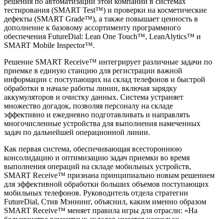
решения по автоматизации этой компании в системах
тестирования (SMART Test™) и проверки на косметические
дефекты (SMART Grade™), а также повышает ценность в
дополнение к базовому ассортименту программного
обеспечения FutureDial: Lean One Touch™, LeanAlytics™ и
SMART Mobile Inspector™.
Решение SMART Receive™ интегрирует различные задачи по
приемке в единую станцию для регистрации важной
информации с поступающих на склад телефонов и быстрой
обработки в начале работы линии, включая зарядку
аккумуляторов и очистку данных. Система устраняет
множество догадок, позволяя персоналу на складе
эффективно и ежедневно подготавливать и направлять
многочисленные устройства для выполнения намеченных
задач по дальнейшей операционной линии.
Как первая система, обеспечивающая всестороннюю
консолидацию и оптимизацию задач приемки во время
выполнения операций на складе мобильных устройств,
SMART Receive™ признана принципиально новым решением
для эффективной обработки больших объемов поступающих
мобильных телефонов. Руководитель отдела стратегии
FutureDial, Стив Мэннинг, объяснил, каким именно образом
SMART Receive™ меняет правила игры для отрасли: «На