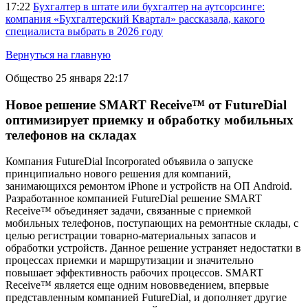
17:22
Бухгалтер в штате или бухгалтер на аутсорсинге:
компания «Бухгалтерский Квартал» рассказала, какого
специалиста выбрать в 2026 году
Вернуться на главную
Общество
25 января 22:17
Новое решение SMART Receive™ от FutureDial
оптимизирует приемку и обработку мобильных
телефонов на складах
Компания FutureDial Incorporated объявила о запуске
принципиально нового решения для компаний,
занимающихся ремонтом iPhone и устройств на ОП Android.
Разработанное компанией FutureDial решение SMART
Receive™ объединяет задачи, связанные с приемкой
мобильных телефонов, поступающих на ремонтные склады, с
целью регистрации товарно-материальных запасов и
обработки устройств. Данное решение устраняет недостатки в
процессах приемки и маршрутизации и значительно
повышает эффективность рабочих процессов. SMART
Receive™ является еще одним нововведением, впервые
представленным компанией FutureDial, и дополняет другие