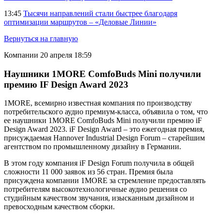
13:45
Тысячи направлений стали быстрее благодаря
оптимизации маршрутов – «Деловые Линии»
Вернуться на главную
Компании
20 апреля 18:59
Наушники 1MORE ComfoBuds Mini получили
премию IF Design Award 2023
1MORE, всемирно известная компания по производству
потребительского аудио премиум-класса, объявила о том, что
ее наушники 1MORE ComfoBuds Mini получили премию iF
Design Award 2023. iF Design Award – это ежегодная премия,
присуждаемая Hannover Industrial Design Forum – старейшим
агентством по промышленному дизайну в Германии.
В этом году компания iF Design Forum получила в общей
сложности 11 000 заявок из 56 стран. Премия была
присуждена компании 1MORE за стремление предоставлять
потребителям высокотехнологичные аудио решения со
студийным качеством звучания, изысканным дизайном и
превосходным качеством сборки.