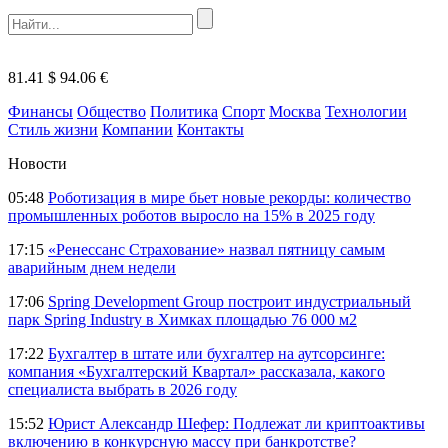
81.41 $
94.06 €
Финансы
Общество
Политика
Спорт
Москва
Технологии
Стиль жизни
Компании
Контакты
Новости
05:48
Роботизация в мире бьет новые рекорды: количество
промышленных роботов выросло на 15% в 2025 году
17:15
«Ренессанс Страхование» назвал пятницу самым
аварийным днем недели
17:06
Spring Development Group построит индустриальный
парк Spring Industry в Химках площадью 76 000 м2
17:22
Бухгалтер в штате или бухгалтер на аутсорсинге:
компания «Бухгалтерский Квартал» рассказала, какого
специалиста выбрать в 2026 году
15:52
Юрист Александр Шефер: Подлежат ли криптоактивы
включению в конкурсную массу при банкротстве?