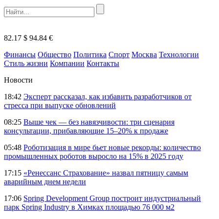
82.17 $
94.84 €
Финансы
Общество
Политика
Спорт
Москва
Технологии
Стиль жизни
Компании
Контакты
Новости
18:42
Эксперт рассказал, как избавить разработчиков от
стресса при выпуске обновлений
08:25
Выше чек — без навязчивости: три сценария
консультации, прибавляющие 15–20% к продаже
05:48
Роботизация в мире бьет новые рекорды: количество
промышленных роботов выросло на 15% в 2025 году
17:15
«Ренессанс Страхование» назвал пятницу самым
аварийным днем недели
17:06
Spring Development Group построит индустриальный
парк Spring Industry в Химках площадью 76 000 м2