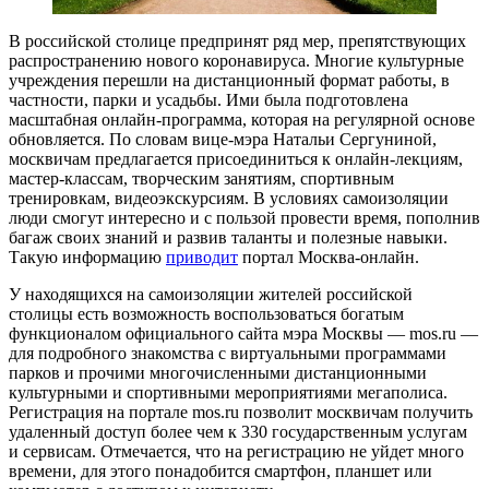
В российской столице предпринят ряд мер, препятствующих
распространению нового коронавируса. Многие культурные
учреждения перешли на дистанционный формат работы, в
частности, парки и усадьбы. Ими была подготовлена
масштабная онлайн-программа, которая на регулярной основе
обновляется. По словам вице-мэра Натальи Сергуниной,
москвичам предлагается присоединиться к онлайн-лекциям,
мастер-классам, творческим занятиям, спортивным
тренировкам, видеоэкскурсиям. В условиях самоизоляции
люди смогут интересно и с пользой провести время, пополнив
багаж своих знаний и развив таланты и полезные навыки.
Такую информацию
приводит
портал Москва-онлайн.
У находящихся на самоизоляции жителей российской
столицы есть возможность воспользоваться богатым
функционалом официального сайта мэра Москвы — mos.ru —
для подробного знакомства с виртуальными программами
парков и прочими многочисленными дистанционными
культурными и спортивными мероприятиями мегаполиса.
Регистрация на портале mos.ru позволит москвичам получить
удаленный доступ более чем к 330 государственным услугам
и сервисам. Отмечается, что на регистрацию не уйдет много
времени, для этого понадобится смартфон, планшет или