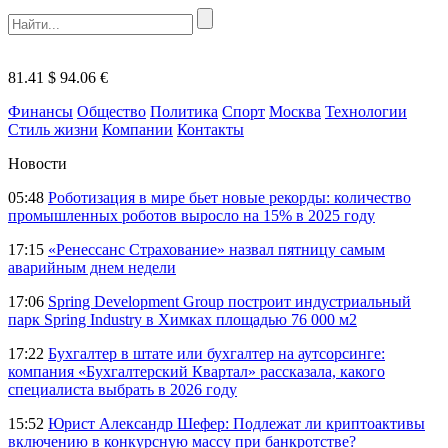
81.41 $
94.06 €
Финансы
Общество
Политика
Спорт
Москва
Технологии
Стиль жизни
Компании
Контакты
Новости
05:48
Роботизация в мире бьет новые рекорды: количество
промышленных роботов выросло на 15% в 2025 году
17:15
«Ренессанс Страхование» назвал пятницу самым
аварийным днем недели
17:06
Spring Development Group построит индустриальный
парк Spring Industry в Химках площадью 76 000 м2
17:22
Бухгалтер в штате или бухгалтер на аутсорсинге:
компания «Бухгалтерский Квартал» рассказала, какого
специалиста выбрать в 2026 году
15:52
Юрист Александр Шефер: Подлежат ли криптоактивы
включению в конкурсную массу при банкротстве?