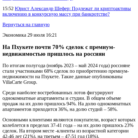
15:52
Юрист Александр Шефер: Подлежат ли криптоактивы
включению в конкурсную массу при банкротстве?
Вернуться на главную
Экономика
29 июля 16:21
На Пхукете почти 70% сделок с премиум-
недвижимостью пришлось на россиян
По итогам полугода (ноябрь 2023 – май 2024 года) россияне
стали участниками 68% сделок по приобретению премиум-
недвижимости на Пхукете. Такие данные опубликованы
VillaCarte Group.
Среди наиболее востребованных лотов фигурируют
однокомнатные апартаменты и студии. В общем объеме
продаж на их долю пришлось 94%. На долю однокомнатных
апартаментов приходится 36%, на долю студий – 58%.
Основными клиентами являются покупатели, возраст которых
колеблется в пределах 37-41 года – на их долю пришлось 23%
сделок. На втором месте -клиенты из возрастной категории
42-46 лет (21%), на третьем – 47-51 год (18%).