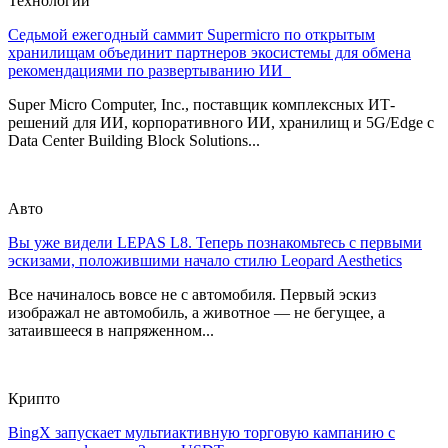
Технологии
Седьмой ежегодный саммит Supermicro по открытым
хранилищам объединит партнеров экосистемы для обмена
рекомендациями по развертыванию ИИ
Super Micro Computer, Inc., поставщик комплексных ИТ-
решений для ИИ, корпоративного ИИ, хранилищ и 5G/Edge с
Data Center Building Block Solutions...
Авто
Вы уже видели LEPAS L8. Теперь познакомьтесь с первыми
эскизами, положившими начало стилю Leopard Aesthetics
Все начиналось вовсе не с автомобиля. Первый эскиз
изображал не автомобиль, а животное — не бегущее, а
затаившееся в напряженном...
Крипто
BingX запускает мультиактивную торговую кампанию с