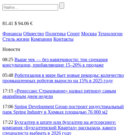
81.41 $
94.06 €
Финансы
Общество
Политика
Спорт
Москва
Технологии
Стиль жизни
Компании
Контакты
Новости
08:25
Выше чек — без навязчивости: три сценария
консультации, прибавляющие 15–20% к продаже
05:48
Роботизация в мире бьет новые рекорды: количество
промышленных роботов выросло на 15% в 2025 году
17:15
«Ренессанс Страхование» назвал пятницу самым
аварийным днем недели
17:06
Spring Development Group построит индустриальный
парк Spring Industry в Химках площадью 76 000 м2
17:22
Бухгалтер в штате или бухгалтер на аутсорсинге:
компания «Бухгалтерский Квартал» рассказала, какого
специалиста выбрать в 2026 году