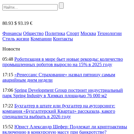
80.93 $
93.19 €
Финансы
Общество
Политика
Спорт
Москва
Технологии
Стиль жизни
Компании
Контакты
Новости
05:48
Роботизация в мире бьет новые рекорды: количество
промышленных роботов выросло на 15% в 2025 году
17:15
«Ренессанс Страхование» назвал пятницу самым
аварийным днем недели
17:06
Spring Development Group построит индустриальный
парк Spring Industry в Химках площадью 76 000 м2
17:22
Бухгалтер в штате или бухгалтер на аутсорсинге:
компания «Бухгалтерский Квартал» рассказала, какого
специалиста выбрать в 2026 году
15:52
Юрист Александр Шефер: Подлежат ли криптоактивы
включению в конкурсную массу при банкротстве?