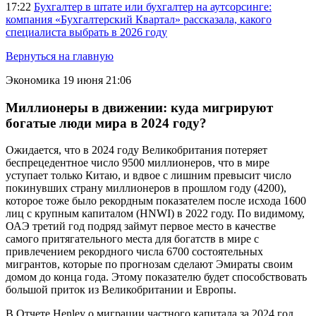
17:22
Бухгалтер в штате или бухгалтер на аутсорсинге:
компания «Бухгалтерский Квартал» рассказала, какого
специалиста выбрать в 2026 году
Вернуться на главную
Экономика
19 июня 21:06
Миллионеры в движении: куда мигрируют
богатые люди мира в 2024 году?
Ожидается, что в 2024 году Великобритания потеряет
беспрецедентное число 9500 миллионеров, что в мире
уступает только Китаю, и вдвое с лишним превысит число
покинувших страну миллионеров в прошлом году (4200),
которое тоже было рекордным показателем после исхода 1600
лиц с крупным капиталом (HNWI) в 2022 году. По видимому,
ОАЭ третий год подряд займут первое место в качестве
самого притягательного места для богатств в мире с
привлечением рекордного числа 6700 состоятельных
мигрантов, которые по прогнозам сделают Эмираты своим
домом до конца года. Этому показателю будет способствовать
большой приток из Великобритании и Европы.
В Отчете Henley о миграции частного капитала за 2024 год,