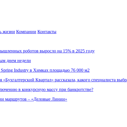
ь жизни
Компании
Контакты
омышленных роботов выросло на 15% в 2025 году
ным днем недели
Spring Industry в Химках площадью 76 000 м2
я «Бухгалтерский Квартал» рассказала, какого специалиста выбр
ючению в конкурсную массу при банкротстве?
ции маршрутов – «Деловые Линии»