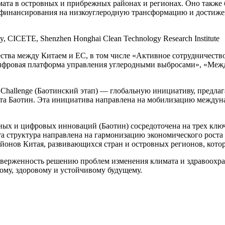
ата в островных и прибрежных районах и регионах. Оно также 
 финансирования на низкоуглеродную трансформацию и достиже
ства между Китаем и ЕС, в том числе «Активное сотрудничеств
 цифровая платформа управления углеродными выбросами», «Меж
 Challenge (Баотинский этап) — глобальную инициативу, пред
кта Баотин. Эта инициатива направлена на мобилизацию между
ных и цифровых инноваций (Баотин) сосредоточена на трех клю
а структура направлена на гармонизацию экономического роста
йонов Китая, развивающихся стран и островных регионов, кото
верженность решению проблем изменения климата и здравоохра
му, здоровому и устойчивому будущему.