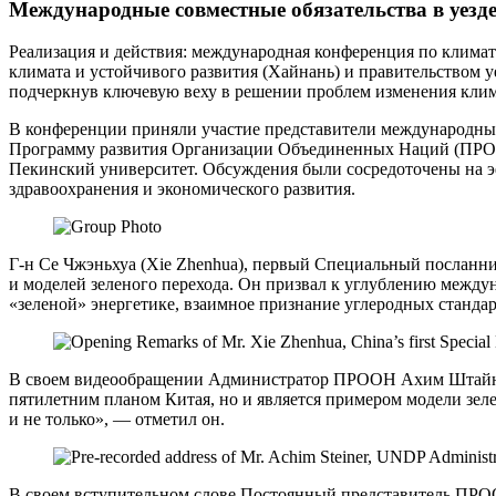
Международные совместные обязательства в уезд
Реализация и действия: международная конференция по климат
климата и устойчивого развития (Хайнань) и правительством 
подчеркнув ключевую веху в решении проблем изменения клима
В конференции приняли участие представители международных
Программу развития Организации Объединенных Наций (ПРООН)
Пекинский университет. Обсуждения были сосредоточены на 
здравоохранения и экономического развития.
Г-н Се Чжэньхуа (Xie Zhenhua), первый Специальный посланн
и моделей зеленого перехода. Он призвал к углублению междун
«зеленой» энергетике, взаимное признание углеродных станд
В своем видеообращении Администратор ПРООН Ахим Штайнер (
пятилетним планом Китая, но и является примером модели зел
и не только», — отметил он.
В своем вступительном слове Постоянный представитель ПРОО