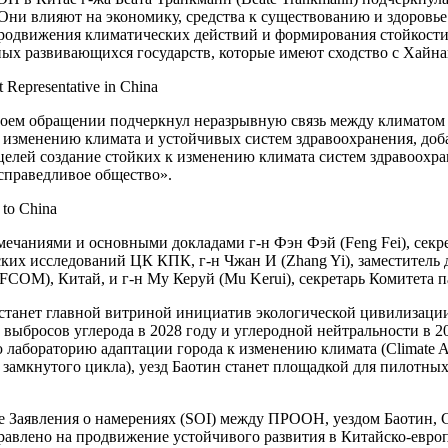
Они влияют на экономику, средства к существованию и здоровье
 продвижения климатических действий и формирования стойкост
ых развивающихся государств, которые имеют сходство с Хайна
 своем обращении подчеркнул неразрывную связь между климатом
изменению климата и устойчивых систем здравоохранения, добав
елей создание стойких к изменению климата систем здравоохра
 справедливое общество».
мечаниями и основными докладами г-н Фэн Фэй (Feng Fei), сек
еских исследований ЦК КПК, г-н Чжан И (Zhang Yi), заместител
COM), Китай, и г-н Му Керуй (Mu Kerui), секретарь Комитета п
станет главной витриной инициатив экологической цивилизации
бросов углерода в 2028 году и углеродной нейтральности в 204
абораторию адаптации города к изменению климата (Climate Ada
ка замкнутого цикла), уезд Баотин станет площадкой для пилот
е Заявления о намерениях (SOI) между ПРООН, уездом Баотин,
равлено на продвижение устойчивого развития в Китайско-евро