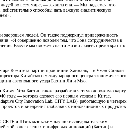
 людей во всем мире, — заявила она. — Мы надеемся, что
и, действительно способны дать важную аналитическую
нем».
 и здоровьем людей. Он также подчеркнул приверженность
ив: «Я совершенно доволен тем, что Зона сотрудничества в
нения. Вместе мы сможем спасти жизни людей, предотвратить
ретарь Комитета партии провинции Хайнань, г-н Чжэн Синьли
ь директора Китайского международного центра экономического
артии автономного уезда Баотин Ли и Мяо.
 Китая. Уезд Баотин также разработал четкую дорожную карту
0 году, — которая сделает его первым уездом в Китае,
ptive City Innovation Lab, CITY LAB), работающую в четырех
ных проектов и внедрения глобальных инновационных продуктов
 CICETE и Шэньчжэньским научно-исследовательским
пейской зоне зеленых и цифровых инноваций (Баотин) и