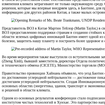
изменения климата затрагивают не только окружающую среду. 
решения, которые мы впервые внедряем здесь, в Баотине, для
информацию для других районов Китая, а также малых островн
Представитель ВОЗ в Китае Мартин Тейлор (Martin Taylor,) в
ВОЗ предоставлению поддержки странам в создании стойких к 
области зеленых цифровых инноваций Баотин имеет одной из ц
болезни, защитить нашу планету и построить более здоровое и
Во время мероприятия также выступили со вступительными за
(Zheng Xinli), бывший заместитель директора Отдела политич
и технического обмена (CICETE), Министерство торговли (MOF
Правительство провинции Хайнань объявило, что уезд Баотин 
по достижению углеродной нейтральности — достижение пика вы
достигшим углеродной нейтральности. Создав Инновационную л
основных областях (энергетика, здания, транспорт и экономи
и решений в области климата.
Одним из основных результатов конференции стало подписани
институтом чистых технологий в Хунхае. Это партнерство нап