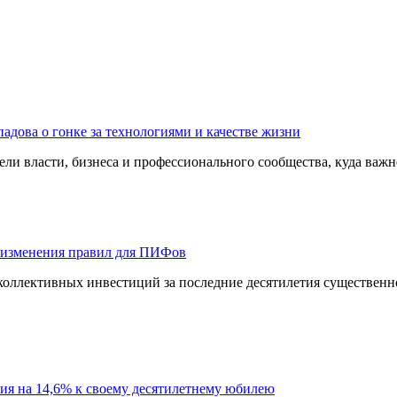
адова о гонке за технологиями и качестве жизни
ли власти, бизнеса и профессионального сообщества, куда важне
 изменения правил для ПИФов
оллективных инвестиций за последние десятилетия существенно
ия на 14,6% к своему десятилетнему юбилею