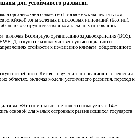
ациям для устойчивого развития
я была организована совместно Нинъюаньским институтом
-европейской зоны зеленых и цифровых инноваций (Баотин),
лобального сотрудничества и комплексных инноваций.
ора, включая Всемирную организацию здравоохранения (ВОЗ),
, BWB, Датскую сельскохозяйственную ассоциацию и
аправлениях стойкости к изменению климата, общественного
ческую потребность Китая в изучении инновационных решений
вых областях, включая модели устойчивого развития, переход к
.
тивы. «Эта инициатива не только согласуется с 14-м
ужить основой для малых островных развивающихся государств
ла неотложность инновационных решений. «Последствия