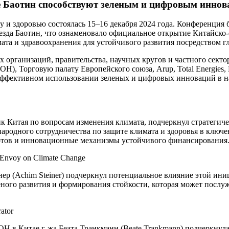
е Баотин способствуют зеленым и цифровым иннов
у и здоровью состоялась 15–16 декабря 2024 года. Конференци
уезда Баотин, что ознаменовало официальное открытие Китайско
та и здравоохранения для устойчивого развития посредством г
 организаций, правительства, научных кругов и частного сект
, Торговую палату Европейского союза, Arup, Total Energies
эффективном использовании зеленых и цифровых инноваций в н
ик Китая по вопросам изменения климата, подчеркнул стратеги
ародного сотрудничества по защите климата и здоровья в ключе
артов и инновационные механизмы устойчивого финансирования
Achim Steiner) подчеркнул потенциальное влияние этой инициа
еного развития и формирования стойкости, которая может посл
Н в Китае г-жа Беата Транкманн (Beate Trankmann) подчеркну