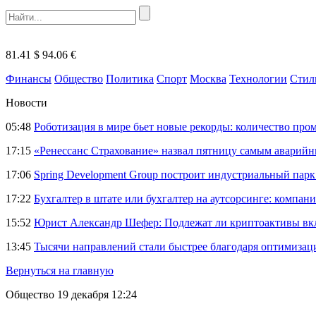
81.41 $
94.06 €
Финансы
Общество
Политика
Спорт
Москва
Технологии
Стил
Новости
05:48
Роботизация в мире бьет новые рекорды: количество пр
17:15
«Ренессанс Страхование» назвал пятницу самым аварий
17:06
Spring Development Group построит индустриальный парк 
17:22
Бухгалтер в штате или бухгалтер на аутсорсинге: компани
15:52
Юрист Александр Шефер: Подлежат ли криптоактивы вкл
13:45
Тысячи направлений стали быстрее благодаря оптимиза
Вернуться на главную
Общество
19 декабря 12:24