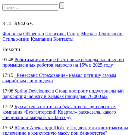
81.41 $
94.06 €
Финансы
Общество
Политика
Спорт
Москва
Технологии
Стиль жизни
Компании
Контакты
Новости
05:48
Роботизация в мире бьет новые рекорды: количество
промышленных роботов выросло на 15% в 2025 году
17:15
«Ренессанс Страхование» назвал пятницу самым
аварийным днем недели
17:06
Spring Development Group построит индустриальный
парк Spring Industry в Химках площадью 76 000 м2
17:22
Бухгалтер в штате или бухгалтер на аутсорсинге:
компания «Бухгалтерский Квартал» рассказала, какого
специалиста выбрать в 2026 году
15:52
Юрист Александр Шефер: Подлежат ли криптоактивы
включению в конкурсную массу при банкротстве?