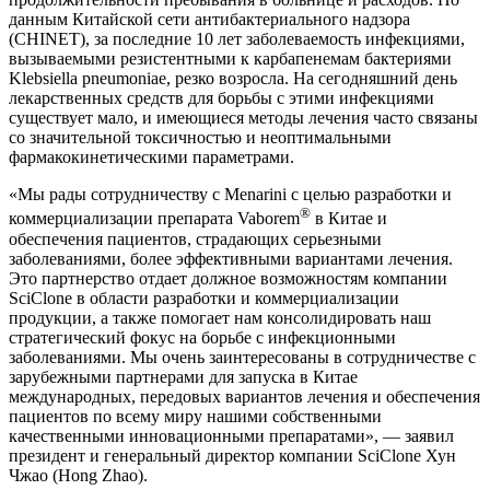
данным Китайской сети антибактериального надзора
(CHINET), за последние 10 лет заболеваемость инфекциями,
вызываемыми резистентными к карбапенемам бактериями
Klebsiella pneumoniae, резко возросла. На сегодняшний день
лекарственных средств для борьбы с этими инфекциями
существует мало, и имеющиеся методы лечения часто связаны
со значительной токсичностью и неоптимальными
фармакокинетическими параметрами.
«Мы рады сотрудничеству с Menarini с целью разработки и
®
коммерциализации препарата Vaborem
в Китае и
обеспечения пациентов, страдающих серьезными
заболеваниями, более эффективными вариантами лечения.
Это партнерство отдает должное возможностям компании
SciClone в области разработки и коммерциализации
продукции, а также помогает нам консолидировать наш
стратегический фокус на борьбе с инфекционными
заболеваниями. Мы очень заинтересованы в сотрудничестве с
зарубежными партнерами для запуска в Китае
международных, передовых вариантов лечения и обеспечения
пациентов по всему миру нашими собственными
качественными инновационными препаратами», — заявил
президент и генеральный директор компании SciClone Хун
Чжао (Hong Zhao).