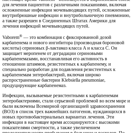
для лечения пациентов с различными показаниями, включая
осложненные инфекции мочевыводящих путей, осложненные
внутрибрюшные инфекции и внутрибольничную пневмонию,
а также разрешен в Соединенных Штатах Америки для
лечения инфекций мочевыводящих путей.
®
Vaborem
— это комбинация с фиксированной дозой
карбапенема и нового ингибитора (производная бороновой
кислоты) сериновых β-лактамаз класса A и класса C. Он
защищает меропенем от деградации сериновыми
карбапенемазами, восстанавливая его активность в
отношении штаммов, резистентных к карбапенему, и
специально разработан для подавления резистентных к
карбапенемам энтеробактерий, включая широко
распространенные бактерии Klebsiella pneumoniae,
продуцирующие карбапенемаз.
Инфекции, вызываемые резистентными к карбапенемам
энтеробактериями, стали серьезной проблемой во всем мире и
были включены Всемирной организацией здравоохранения
(ВОЗ) в список трех важнейших патогенов, нуждающихся в
новых противобактериальных вариантах лечения. Эти
инфекции в настоящее время ассоциируются с высокими
показателями смертности, а также увеличением
продолжительности пребывания в больнице и расходов. По