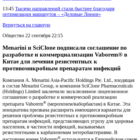
13:45
Тысячи направлений стали быстрее благодаря
оптимизации маршрутов – «Деловые Линии»
Вернуться на главную
Общество
22 сентября 22:15
Menarini и SciClone подписали соглашение по
разработке и коммерциализации Vaborem® в
Китае для лечения резистентных к
противомикробным препаратам инфекций
Компания A. Menarini Asia-Pacific Holdings Pte. Ltd., входящая
в состав Menarini Group, и компания SciClone Pharmaceuticals
(Holdings) Limited заключили эксклюзивное лицензионное
соглашение о разработке и коммерческой реализации
®
препарата Vaborem
(меропенем/ваборбактам) в Китае. Эта
инициатива призвана расширить имеющиеся варианты для
решения проблемы резистентных к противомикробным
препаратам инфекций, представляющих угрозу для здоровья
населения, в частности инфекций, вызываемых
резистентными к карбапенемам энтеробактериями. В
®
настоящее время Vaborem
используется в Европейском союзе