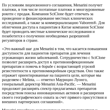
По условиям лицензионного соглашения, Menarini получит
платежи, в том числе поэтапные платежи и многоуровневые
роялти с продаж. Компания SciClone будет отвечать за
проведение и финансирование местных клинических
исследований, а также за коммерциализацию Vaborem®. Для
облегчения доступа к пациентам в Китае компания SciClone
будет проводить местные клинические исследования и
позаботится о получении необходимых разрешений
регуляторов в стране.
«Это важный шаг для Menarini в том, что касается повышения
доступности для пациентов препаратов для лечения
угрожающих жизни заболеваний. Сотрудничество с SciClone
позволит расширить доступ к противоинфекционным
препаратам и помочь в борьбе с возрастающей угрозой
резистентности к противомикробным средствам. Оно также
отражает ориентированные на пациента цели, которые мы
разделяем с Melinta, — отметил Маурицио Луонго,
генеральный директор Menarini Asia-Pacific. — Menarini
продолжит расширять спектр предлагаемых препаратов
посредством поиска инновационных активов и расширения
своего географического охвата за счет прямого присутствия и
внешних партнерских соглашений».