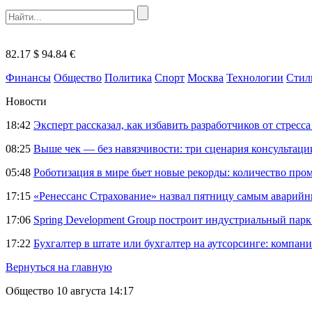
82.17 $
94.84 €
Финансы
Общество
Политика
Спорт
Москва
Технологии
Стил
Новости
18:42
Эксперт рассказал, как избавить разработчиков от стрес
08:25
Выше чек — без навязчивости: три сценария консультац
05:48
Роботизация в мире бьет новые рекорды: количество пр
17:15
«Ренессанс Страхование» назвал пятницу самым аварий
17:06
Spring Development Group построит индустриальный парк 
17:22
Бухгалтер в штате или бухгалтер на аутсорсинге: компани
Вернуться на главную
Общество
10 августа 14:17