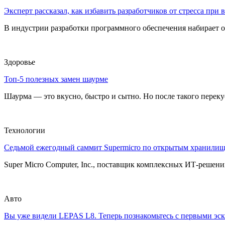
Эксперт рассказал, как избавить разработчиков от стресса при
В индустрии разработки программного обеспечения набирает о
Здоровье
Топ-5 полезных замен шаурме
Шаурма — это вкусно, быстро и сытно. Но после такого перекуса
Технологии
Седьмой ежегодный саммит Supermicro по открытым хранили
Super Micro Computer, Inc., поставщик комплексных ИТ-решений
Авто
Вы уже видели LEPAS L8. Теперь познакомьтесь с первыми эск