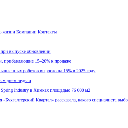
ь жизни
Компании
Контакты
са при выпуске обновлений
ии, прибавляющие 15–20% к продаже
омышленных роботов выросло на 15% в 2025 году
ным днем недели
Spring Industry в Химках площадью 76 000 м2
я «Бухгалтерский Квартал» рассказала, какого специалиста выбр