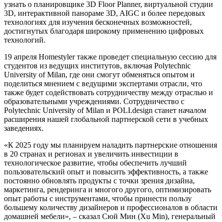
узнать о планировщике 3D Floor Planner, виртуальной студии
3D, интерактивной панораме 3D, AIGC и более передовых
технологиях для изучения бесконечных возможностей,
достигнутых благодаря широкому применению цифровых
технологий.
19 апреля Homestyler также проведет специальную сессию для
студентов из ведущих институтов, включая Polytechnic
University of Milan, где они смогут обменяться опытом и
поделиться мнением с ведущими экспертами отрасли, что
также будет содействовать сотрудничеству между отраслью и
образовательными учреждениями. Сотрудничество с
Polytechnic University of Milan и POLI.design станет началом
расширения нашей глобальной партнерской сети в учебных
заведениях.
«К 2025 году мы планируем наладить партнерские отношения
в 20 странах и регионах и увеличить инвестиции в
технологическое развитие, чтобы обеспечить лучший
пользовательский опыт и повысить эффективность, а также
постоянно обновлять продукты с точки зрения дизайна,
маркетинга, рендеринга и многого другого, оптимизировать
опыт работы с инструментами, чтобы принести пользу
большему количеству дизайнеров и профессионалов в области
домашней мебели», – сказал Сюй Мин (Xu Min), генеральный