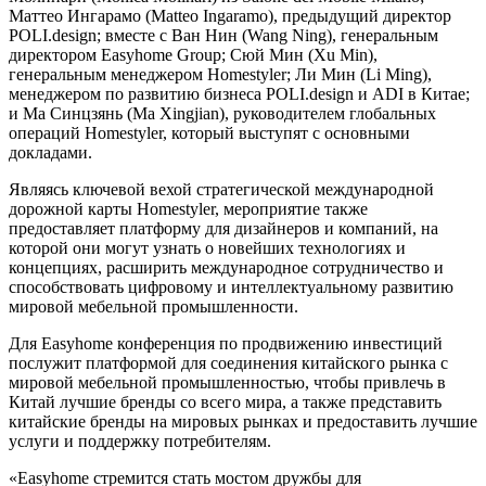
Маттео Ингарамо (Matteo Ingaramo), предыдущий директор
POLI.design; вместе с Ван Нин (Wang Ning), генеральным
директором Easyhome Group; Сюй Мин (Xu Min),
генеральным менеджером Homestyler; Ли Мин (Li Ming),
менеджером по развитию бизнеса POLI.design и ADI в Китае;
и Ма Синцзянь (Ma Xingjian), руководителем глобальных
операций Homestyler, который выступят с основными
докладами.
Являясь ключевой вехой стратегической международной
дорожной карты Homestyler, мероприятие также
предоставляет платформу для дизайнеров и компаний, на
которой они могут узнать о новейших технологиях и
концепциях, расширить международное сотрудничество и
способствовать цифровому и интеллектуальному развитию
мировой мебельной промышленности.
Для Easyhome конференция по продвижению инвестиций
послужит платформой для соединения китайского рынка с
мировой мебельной промышленностью, чтобы привлечь в
Китай лучшие бренды со всего мира, а также представить
китайские бренды на мировых рынках и предоставить лучшие
услуги и поддержку потребителям.
«Easyhome стремится стать мостом дружбы для