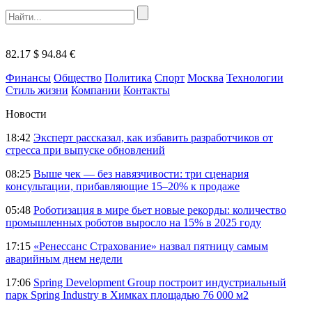
82.17 $
94.84 €
Финансы
Общество
Политика
Спорт
Москва
Технологии
Стиль жизни
Компании
Контакты
Новости
18:42
Эксперт рассказал, как избавить разработчиков от
стресса при выпуске обновлений
08:25
Выше чек — без навязчивости: три сценария
консультации, прибавляющие 15–20% к продаже
05:48
Роботизация в мире бьет новые рекорды: количество
промышленных роботов выросло на 15% в 2025 году
17:15
«Ренессанс Страхование» назвал пятницу самым
аварийным днем недели
17:06
Spring Development Group построит индустриальный
парк Spring Industry в Химках площадью 76 000 м2