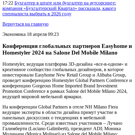
17:22
Бухгалтер в штате или бухгалтер на аутсорсинге:
компания «Бухгалтерский Квартал» рассказала, какого
специалиста выбрать в 2026 году
Вернуться на главную
Экономика
18 апреля 09:23
Конференция глобальных партнеров Easyhome и
Homestyler 2024 на Salone Del Mobile Milano
Homestyler, ведущая платформа 3D-дизайна «все-в-одном» и
креативное сообщество глобальных дизайнеров, в которое
инвестировали Easyhome New Retail Group и Alibaba Group,
проведет конференцию Homestyler Global Partners Conference и
конференцию Gorgeous Home Imported Brand Investment
Promotion Conference в рамках Salone del Mobile Milano 2024,
ведущей мировой мебельной ярмарки.
На конференции Global Partners в отеле NH Milano Fiera
ведущие эксперты в области дизайна примут участие в
панельных дискуссиях о тенденциях в мебельной
промышленности. Среди известных участников – Лучано
Галимберти (Luciano Galimberti), президент ADI; Моника
Молинари (Monica Molinari) из Salone del Mobile Milano;