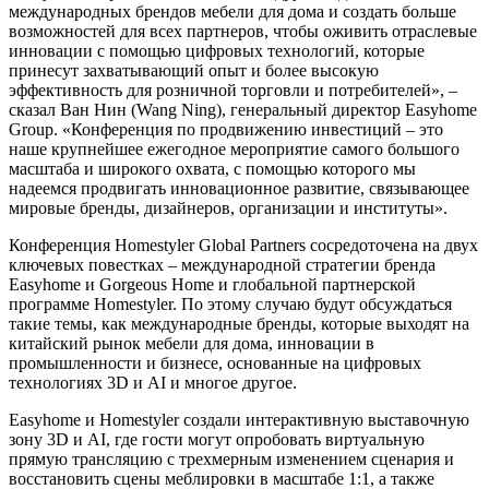
международных брендов мебели для дома и создать больше
возможностей для всех партнеров, чтобы оживить отраслевые
инновации с помощью цифровых технологий, которые
принесут захватывающий опыт и более высокую
эффективность для розничной торговли и потребителей», –
сказал Ван Нин (Wang Ning), генеральный директор Easyhome
Group. «Конференция по продвижению инвестиций – это
наше крупнейшее ежегодное мероприятие самого большого
масштаба и широкого охвата, с помощью которого мы
надеемся продвигать инновационное развитие, связывающее
мировые бренды, дизайнеров, организации и институты».
Конференция Homestyler Global Partners сосредоточена на двух
ключевых повестках – международной стратегии бренда
Easyhome и Gorgeous Home и глобальной партнерской
программе Homestyler. По этому случаю будут обсуждаться
такие темы, как международные бренды, которые выходят на
китайский рынок мебели для дома, инновации в
промышленности и бизнесе, основанные на цифровых
технологиях 3D и AI и многое другое.
Easyhome и Homestyler создали интерактивную выставочную
зону 3D и AI, где гости могут опробовать виртуальную
прямую трансляцию с трехмерным изменением сценария и
восстановить сцены меблировки в масштабе 1:1, а также