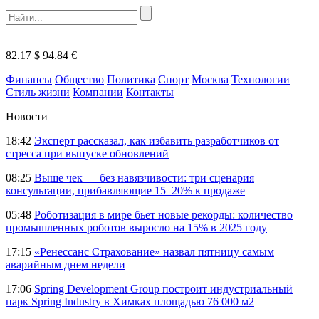
82.17 $
94.84 €
Финансы
Общество
Политика
Спорт
Москва
Технологии
Стиль жизни
Компании
Контакты
Новости
18:42
Эксперт рассказал, как избавить разработчиков от
стресса при выпуске обновлений
08:25
Выше чек — без навязчивости: три сценария
консультации, прибавляющие 15–20% к продаже
05:48
Роботизация в мире бьет новые рекорды: количество
промышленных роботов выросло на 15% в 2025 году
17:15
«Ренессанс Страхование» назвал пятницу самым
аварийным днем недели
17:06
Spring Development Group построит индустриальный
парк Spring Industry в Химках площадью 76 000 м2