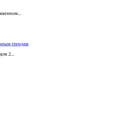
яженном...
чным трендам
ом 2...