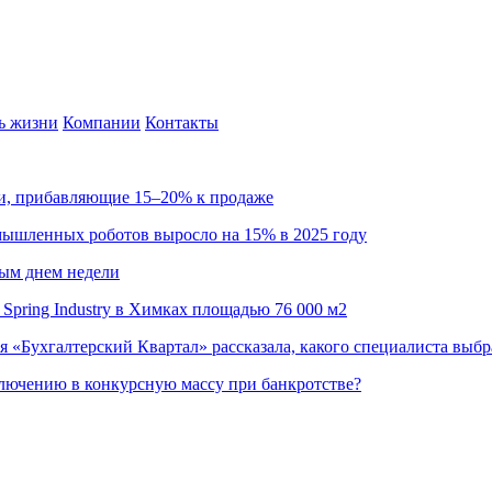
ь жизни
Компании
Контакты
ии, прибавляющие 15–20% к продаже
омышленных роботов выросло на 15% в 2025 году
ным днем недели
Spring Industry в Химках площадью 76 000 м2
я «Бухгалтерский Квартал» рассказала, какого специалиста выбр
ючению в конкурсную массу при банкротстве?