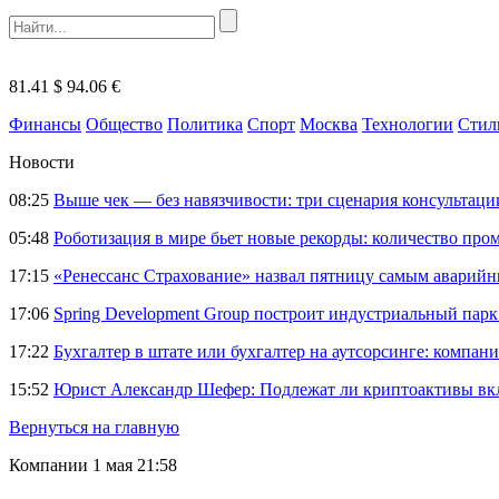
81.41 $
94.06 €
Финансы
Общество
Политика
Спорт
Москва
Технологии
Стил
Новости
08:25
Выше чек — без навязчивости: три сценария консультац
05:48
Роботизация в мире бьет новые рекорды: количество пр
17:15
«Ренессанс Страхование» назвал пятницу самым аварий
17:06
Spring Development Group построит индустриальный парк 
17:22
Бухгалтер в штате или бухгалтер на аутсорсинге: компани
15:52
Юрист Александр Шефер: Подлежат ли криптоактивы вкл
Вернуться на главную
Компании
1 мая 21:58