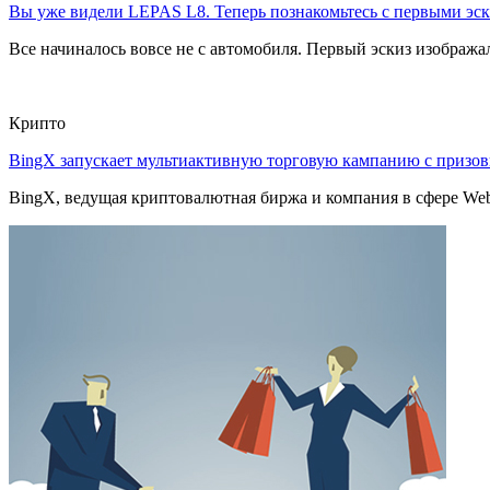
Вы уже видели LEPAS L8. Теперь познакомьтесь с первыми эск
Все начиналось вовсе не с автомобиля. Первый эскиз изображал
Крипто
BingX запускает мультиактивную торговую кампанию с приз
BingX, ведущая криптовалютная биржа и компания в сфере Web