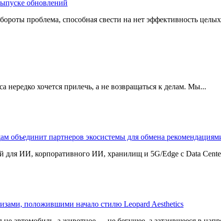
 выпуске обновлений
бороты проблема, способная свести на нет эффективность целых
 нередко хочется прилечь, а не возвращаться к делам. Мы...
щам объединит партнеров экосистемы для обмена рекомендаци
 для ИИ, корпоративного ИИ, хранилищ и 5G/Edge с Data Center B
изами, положившими начало стилю Leopard Aesthetics
 не автомобиль, а животное — не бегущее, а затаившееся в напр