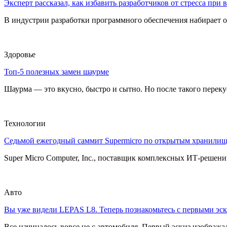
Эксперт рассказал, как избавить разработчиков от стресса при
В индустрии разработки программного обеспечения набирает о
Здоровье
Топ-5 полезных замен шаурме
Шаурма — это вкусно, быстро и сытно. Но после такого перекуса
Технологии
Седьмой ежегодный саммит Supermicro по открытым хранили
Super Micro Computer, Inc., поставщик комплексных ИТ-решений
Авто
Вы уже видели LEPAS L8. Теперь познакомьтесь с первыми эск
Все начиналось вовсе не с автомобиля. Первый эскиз изображал