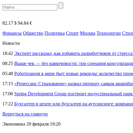
82.17 $
94.84 €
Финансы
Общество
Политика
Спорт
Москва
Технологии
Стил
Новости
18:42
Эксперт рассказал, как избавить разработчиков от стрес
08:25
Выше чек — без навязчивости: три сценария консультац
05:48
Роботизация в мире бьет новые рекорды: количество пр
17:15
«Ренессанс Страхование» назвал пятницу самым аварий
17:06
Spring Development Group построит индустриальный парк 
17:22
Бухгалтер в штате или бухгалтер на аутсорсинге: компани
Вернуться на главную
Экономика
29 февраля 19:20