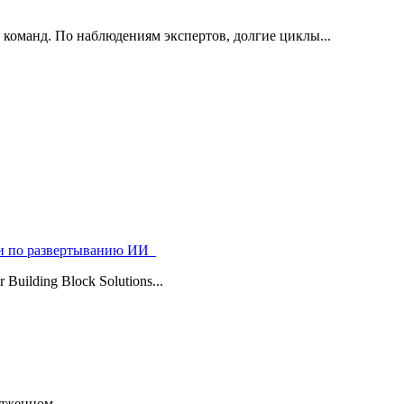
 команд. По наблюдениям экспертов, долгие циклы...
ями по развертыванию ИИ
uilding Block Solutions...
яженном...