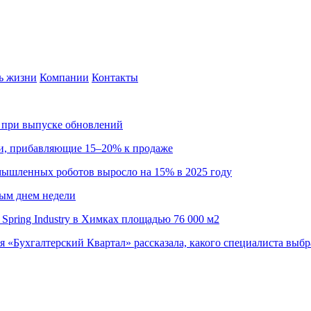
ь жизни
Компании
Контакты
са при выпуске обновлений
ии, прибавляющие 15–20% к продаже
омышленных роботов выросло на 15% в 2025 году
ным днем недели
Spring Industry в Химках площадью 76 000 м2
я «Бухгалтерский Квартал» рассказала, какого специалиста выбр