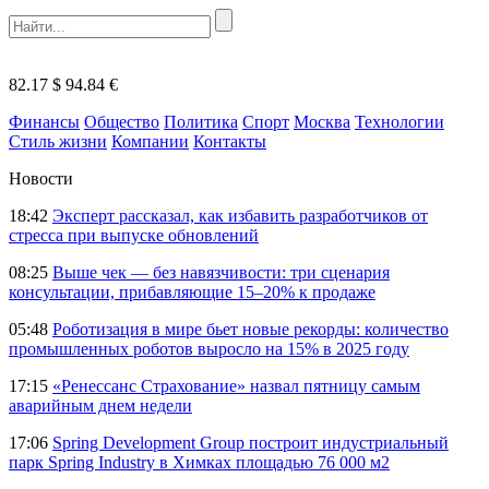
82.17 $
94.84 €
Финансы
Общество
Политика
Спорт
Москва
Технологии
Стиль жизни
Компании
Контакты
Новости
18:42
Эксперт рассказал, как избавить разработчиков от
стресса при выпуске обновлений
08:25
Выше чек — без навязчивости: три сценария
консультации, прибавляющие 15–20% к продаже
05:48
Роботизация в мире бьет новые рекорды: количество
промышленных роботов выросло на 15% в 2025 году
17:15
«Ренессанс Страхование» назвал пятницу самым
аварийным днем недели
17:06
Spring Development Group построит индустриальный
парк Spring Industry в Химках площадью 76 000 м2