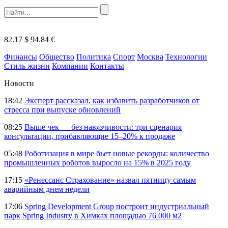
82.17 $
94.84 €
Финансы
Общество
Политика
Спорт
Москва
Технологии
Стиль жизни
Компании
Контакты
Новости
18:42
Эксперт рассказал, как избавить разработчиков от
стресса при выпуске обновлений
08:25
Выше чек — без навязчивости: три сценария
консультации, прибавляющие 15–20% к продаже
05:48
Роботизация в мире бьет новые рекорды: количество
промышленных роботов выросло на 15% в 2025 году
17:15
«Ренессанс Страхование» назвал пятницу самым
аварийным днем недели
17:06
Spring Development Group построит индустриальный
парк Spring Industry в Химках площадью 76 000 м2