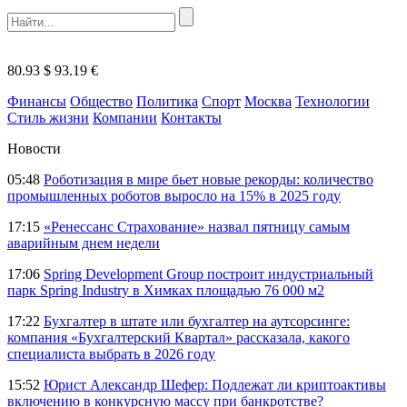
80.93 $
93.19 €
Финансы
Общество
Политика
Спорт
Москва
Технологии
Стиль жизни
Компании
Контакты
Новости
05:48
Роботизация в мире бьет новые рекорды: количество
промышленных роботов выросло на 15% в 2025 году
17:15
«Ренессанс Страхование» назвал пятницу самым
аварийным днем недели
17:06
Spring Development Group построит индустриальный
парк Spring Industry в Химках площадью 76 000 м2
17:22
Бухгалтер в штате или бухгалтер на аутсорсинге:
компания «Бухгалтерский Квартал» рассказала, какого
специалиста выбрать в 2026 году
15:52
Юрист Александр Шефер: Подлежат ли криптоактивы
включению в конкурсную массу при банкротстве?