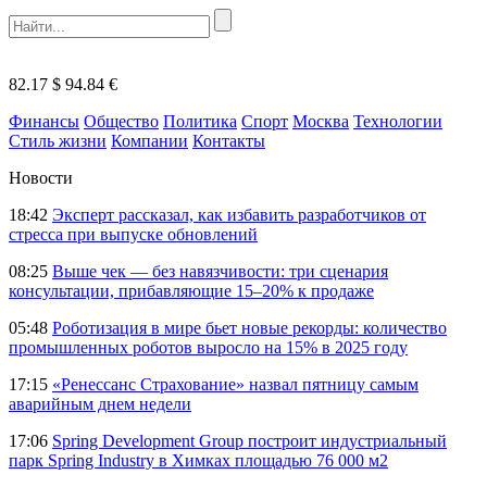
82.17 $
94.84 €
Финансы
Общество
Политика
Спорт
Москва
Технологии
Стиль жизни
Компании
Контакты
Новости
18:42
Эксперт рассказал, как избавить разработчиков от
стресса при выпуске обновлений
08:25
Выше чек — без навязчивости: три сценария
консультации, прибавляющие 15–20% к продаже
05:48
Роботизация в мире бьет новые рекорды: количество
промышленных роботов выросло на 15% в 2025 году
17:15
«Ренессанс Страхование» назвал пятницу самым
аварийным днем недели
17:06
Spring Development Group построит индустриальный
парк Spring Industry в Химках площадью 76 000 м2