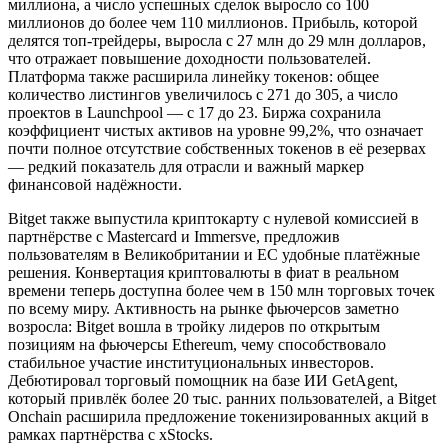
миллиона, а число успешных сделок выросло со 100
миллионов до более чем 110 миллионов. Прибыль, которой
делятся топ-трейдеры, выросла с 27 млн до 29 млн долларов,
что отражает повышение доходности пользователей.
Платформа также расширила линейку токенов: общее
количество листингов увеличилось с 271 до 305, а число
проектов в Launchpool — с 17 до 23. Биржа сохранила
коэффициент чистых активов на уровне 99,2%, что означает
почти полное отсутствие собственных токенов в её резервах
— редкий показатель для отрасли и важный маркер
финансовой надёжности.
Bitget также выпустила криптокарту с нулевой комиссией в
партнёрстве с Mastercard и Immersve, предложив
пользователям в Великобритании и ЕС удобные платёжные
решения. Конвертация криптовалюты в фиат в реальном
времени теперь доступна более чем в 150 млн торговых точек
по всему миру. Активность на рынке фьючерсов заметно
возросла: Bitget вошла в тройку лидеров по открытым
позициям на фьючерсы Ethereum, чему способствовало
стабильное участие институциональных инвесторов.
Дебютировал торговый помощник на базе ИИ GetAgent,
который привлёк более 20 тыс. ранних пользователей, а Bitget
Onchain расширила предложение токенизированных акций в
рамках партнёрства с xStocks.