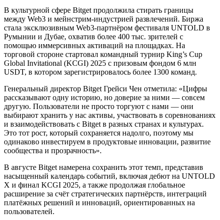
В культурной сфере Bitget продолжила стирать границы
между Web3 и мейнстрим-индустрией развлечений. Биржа
стала эксклюзивным Web3-партнёром фестиваля UNTOLD в
Румынии и Дубае, охватив более 400 тыс. зрителей с
помощью иммерсивных активаций на площадках. На
торговой стороне стартовал командный турнир King’s Cup
Global Invitational (KCGI) 2025 с призовым фондом 6 млн
USDT, в котором зарегистрировалось более 1300 команд.
Генеральный директор Bitget Грейси Чен отметила: «Цифры
рассказывают одну историю, но доверие за ними — совсем
другую. Пользователи не просто торгуют с нами — они
выбирают хранить у нас активы, участвовать в соревнованиях
и взаимодействовать с Bitget в разных странах и культурах.
Это тот рост, который сохраняется надолго, поэтому мы
одинаково инвестируем в продуктовые инновации, развитие
сообщества и прозрачность».
В августе Bitget намерена сохранить этот темп, представив
насыщенный календарь событий, включая дебют на UNTOLD
X и финал KCGI 2025, а также продолжая глобальное
расширение за счёт стратегических партнёрств, интеграций
платёжных решений и инноваций, ориентированных на
пользователей.