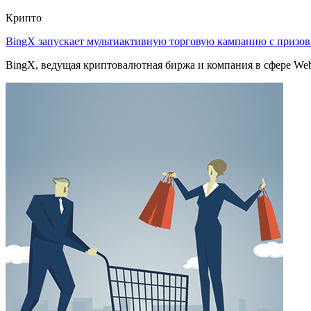
Крипто
BingX запускает мультиактивную торговую кампанию с приз
BingX, ведущая криптовалютная биржа и компания в сфере Web