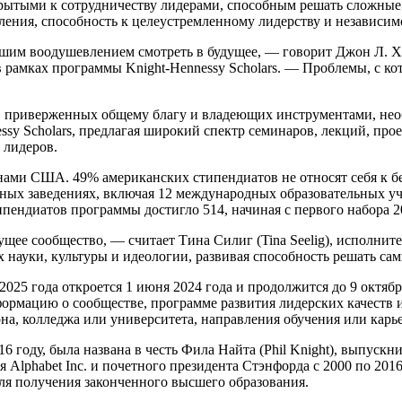
ткрытыми к сотрудничеству лидерами, способным решать сложны
ения, способность к целеустремленному лидерству и независим
ьшим воодушевлением смотреть в будущее, — говорит Джон Л. Хе
в рамках программы Knight-Hennessy Scholars. — Проблемы, с к
в, приверженных общему благу и владеющих инструментами, не
essy Scholars, предлагая широкий спектр семинаров, лекций, п
 лидеров.
анами США. 49% американских стипендиатов не относят себя к 
ных заведениях, включая 12 международных образовательных уч
ипендиатов программы достигло 514, начиная с первого набора 2
ее сообщество, — считает Тина Силиг (Tina Seelig), исполните
х науки, культуры и идеологии, развивая способность решать са
2025 года откроется 1 июня 2024 года и продолжится до 9 октяб
рмацию о сообществе, программе развития лидерских качеств и 
она, колледжа или университета, направления обучения или кар
16 году, была названа в честь Фила Найта (Phil Knight), выпус
ля Alphabet Inc. и почетного президента Стэнфорда с 2000 по 201
ля получения законченного высшего образования.