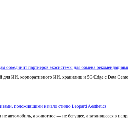
щам объединит партнеров экосистемы для обмена рекомендаци
 для ИИ, корпоративного ИИ, хранилищ и 5G/Edge с Data Center B
изами, положившими начало стилю Leopard Aesthetics
 не автомобиль, а животное — не бегущее, а затаившееся в напр