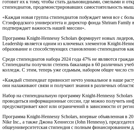
готовит их к тому, чтобы стать дальновидными, смелыми и о
стипендиатов, продемонстрировавших самостоятельность мышл
«Каждая новая группа стипендиатов побуждает меня все с бол
Стэнфордского университета и директор фонда Shriram Family 
подтверждает важность нашей миссии».
Программа Knight-Hennessy Scholars формирует новых лидеро
Leadership является одним из ключевых элементов Knight-Henn
образование и способствующих становлению стипендиатов как
Среди стипендиатов набора 2024 года 47% не являются гражд
Стипендиаты получили степень бакалавра в 60 различных учеб
колледж. С этим, теперь уже седьмым, набором общее число ст
«Каждый стипендиат привносит нечто уникальное в наше растущ
они налаживают связи и получают знания в различных областя
Набор на стипендиальную программу Knight-Hennessy Scholars 
проводиться информационные сессии, где можно получить инфо
предусматривает квот или ограничений в зависимости от реги
Программа Knight-Hennessy Scholars, впервые объявленная в 20
Nike Inc., а также Джона Хеннесси (John Hennessy), председате
общеуниверситетская стипендия с полным финансированием д