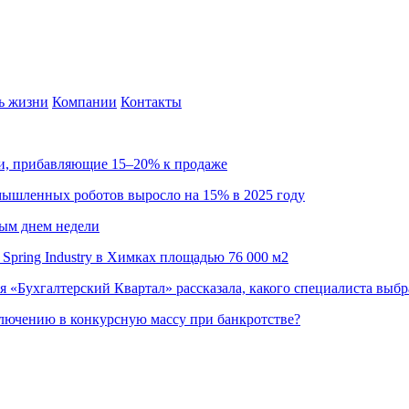
ь жизни
Компании
Контакты
ии, прибавляющие 15–20% к продаже
омышленных роботов выросло на 15% в 2025 году
ным днем недели
Spring Industry в Химках площадью 76 000 м2
я «Бухгалтерский Квартал» рассказала, какого специалиста выбр
ючению в конкурсную массу при банкротстве?