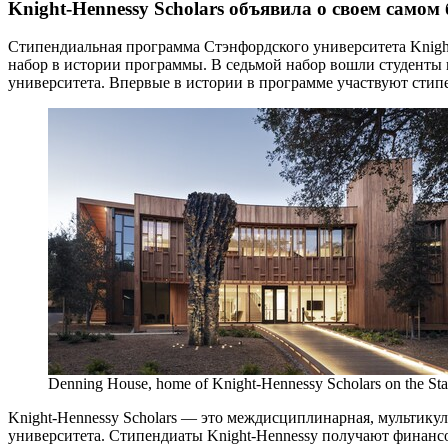
Knight-Hennessy Scholars объявила о своем само
Стипендиальная программа Стэнфордского университета Knight-
набор в истории программы. В седьмой набор вошли студенты и
университета. Впервые в истории в программе участвуют стип
Denning House, home of Knight-Hennessy Scholars on the Sta
Knight-Hennessy Scholars — это междисциплинарная, мультику
университета. Стипендиаты Knight-Hennessy получают финансов