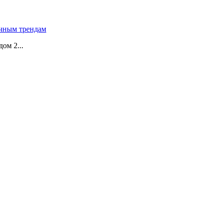
чным трендам
ом 2...