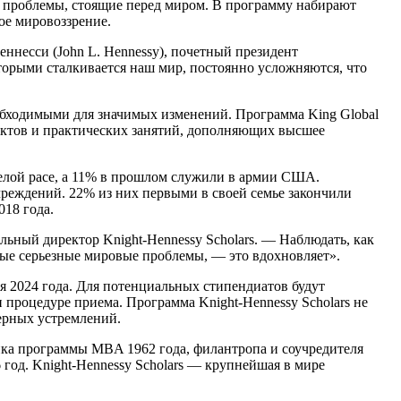
е проблемы, стоящие перед миром. В программу набирают
ое мировоззрение.
ннесси (John L. Hennessy), почетный президент
оторыми сталкивается наш мир, постоянно усложняются, что
обходимыми для значимых изменений. Программа King Global
роектов и практических занятий, дополняющих высшее
белой расе, а 11% в прошлом служили в армии США.
реждений. 22% из них первыми в своей семье закончили
018 года.
льный директор Knight-Hennessy Scholars. — Наблюдать, как
мые серьезные мировые проблемы, — это вдохновляет».
ря 2024 года. Для потенциальных стипендиатов будут
процедуре приема. Программа Knight-Hennessy Scholars не
ьерных устремлений.
кника программы MBA 1962 года, филантропа и соучредителя
6 год. Knight-Hennessy Scholars — крупнейшая в мире