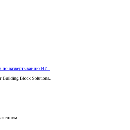
ями по развертыванию ИИ
uilding Block Solutions...
яженном...