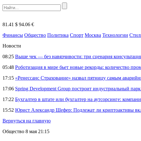
81.41 $
94.06 €
Финансы
Общество
Политика
Спорт
Москва
Технологии
Стил
Новости
08:25
Выше чек — без навязчивости: три сценария консультац
05:48
Роботизация в мире бьет новые рекорды: количество пр
17:15
«Ренессанс Страхование» назвал пятницу самым аварий
17:06
Spring Development Group построит индустриальный парк 
17:22
Бухгалтер в штате или бухгалтер на аутсорсинге: компани
15:52
Юрист Александр Шефер: Подлежат ли криптоактивы вкл
Вернуться на главную
Общество
8 мая 21:15