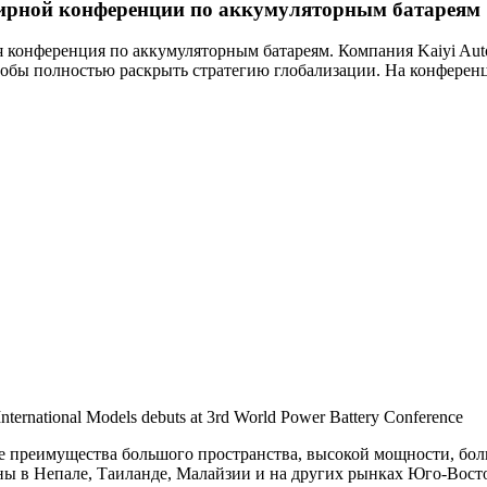
емирной конференции по аккумуляторным батареям
 конференция по аккумуляторным батареям. Компания Kaiyi Auto п
t», чтобы полностью раскрыть стратегию глобализации. На конфер
International Models debuts at 3rd World Power Battery Conference
бе преимущества большого пространства, высокой мощности, бол
ны в Непале, Таиланде, Малайзии и на других рынках Юго-Восто