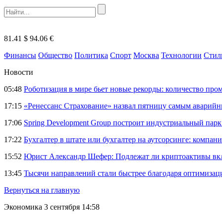
81.41 $
94.06 €
Финансы
Общество
Политика
Спорт
Москва
Технологии
Стил
Новости
05:48
Роботизация в мире бьет новые рекорды: количество пр
17:15
«Ренессанс Страхование» назвал пятницу самым аварий
17:06
Spring Development Group построит индустриальный парк 
17:22
Бухгалтер в штате или бухгалтер на аутсорсинге: компани
15:52
Юрист Александр Шефер: Подлежат ли криптоактивы вкл
13:45
Тысячи направлений стали быстрее благодаря оптимиза
Вернуться на главную
Экономика
3 сентября 14:58