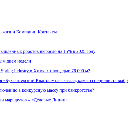
ь жизни
Компании
Контакты
омышленных роботов выросло на 15% в 2025 году
ным днем недели
Spring Industry в Химках площадью 76 000 м2
я «Бухгалтерский Квартал» рассказала, какого специалиста выбр
ючению в конкурсную массу при банкротстве?
ции маршрутов – «Деловые Линии»