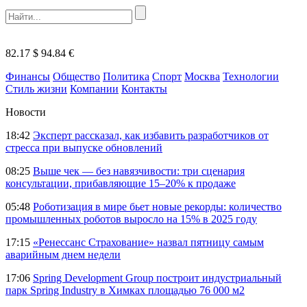
82.17 $
94.84 €
Финансы
Общество
Политика
Спорт
Москва
Технологии
Стиль жизни
Компании
Контакты
Новости
18:42
Эксперт рассказал, как избавить разработчиков от
стресса при выпуске обновлений
08:25
Выше чек — без навязчивости: три сценария
консультации, прибавляющие 15–20% к продаже
05:48
Роботизация в мире бьет новые рекорды: количество
промышленных роботов выросло на 15% в 2025 году
17:15
«Ренессанс Страхование» назвал пятницу самым
аварийным днем недели
17:06
Spring Development Group построит индустриальный
парк Spring Industry в Химках площадью 76 000 м2