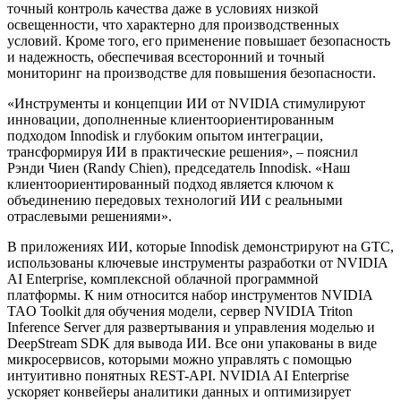
точный контроль качества даже в условиях низкой
освещенности, что характерно для производственных
условий. Кроме того, его применение повышает безопасность
и надежность, обеспечивая всесторонний и точный
мониторинг на производстве для повышения безопасности.
«Инструменты и концепции ИИ от NVIDIA стимулируют
инновации, дополненные клиентоориентированным
подходом Innodisk и глубоким опытом интеграции,
трансформируя ИИ в практические решения», – пояснил
Рэнди Чиен (Randy Chien), председатель Innodisk. «Наш
клиентоориентированный подход является ключом к
объединению передовых технологий ИИ с реальными
отраслевыми решениями».
В приложениях ИИ, которые Innodisk демонстрируют на GTC,
использованы ключевые инструменты разработки от NVIDIA
AI Enterprise, комплексной облачной программной
платформы. К ним относится набор инструментов NVIDIA
TAO Toolkit для обучения модели, сервер NVIDIA Triton
Inference Server для развертывания и управления моделью и
DeepStream SDK для вывода ИИ. Все они упакованы в виде
микросервисов, которыми можно управлять с помощью
интуитивно понятных REST-API. NVIDIA AI Enterprise
ускоряет конвейеры аналитики данных и оптимизирует