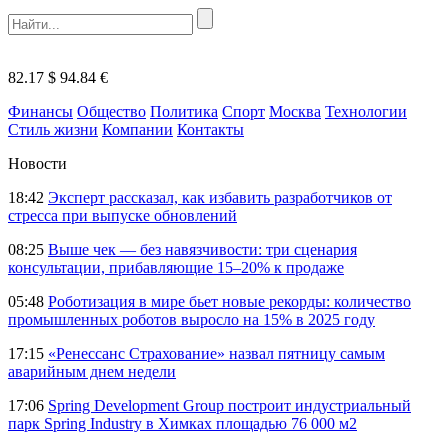
82.17 $
94.84 €
Финансы
Общество
Политика
Спорт
Москва
Технологии
Стиль жизни
Компании
Контакты
Новости
18:42
Эксперт рассказал, как избавить разработчиков от
стресса при выпуске обновлений
08:25
Выше чек — без навязчивости: три сценария
консультации, прибавляющие 15–20% к продаже
05:48
Роботизация в мире бьет новые рекорды: количество
промышленных роботов выросло на 15% в 2025 году
17:15
«Ренессанс Страхование» назвал пятницу самым
аварийным днем недели
17:06
Spring Development Group построит индустриальный
парк Spring Industry в Химках площадью 76 000 м2