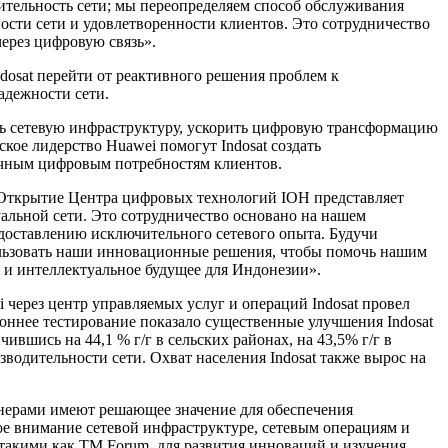
тельность сети; мы переопределяем способ обслуживания
сти сети и удовлетворенности клиентов. Это сотрудничество
ерез цифровую связь».
dosat перейти от реактивного решения проблем к
надежности сети.
ить сетевую инфраструктуру, ускорить цифровую трансформацию
ое лидерство Huawei помогут Indosat создать
ичным цифровым потребностям клиентов.
 «Открытие Центра цифровых технологий IOH представляет
альной сети. Это сотрудничество основано на нашем
доставлению исключительного сетевого опыта. Будучи
пользовать наши инновационные решения, чтобы помочь нашим
 и интеллектуальное будущее для Индонезии».
 через центр управляемых услуг и операций Indosat провел
роннее тестирование показало существенные улучшения Indosat
ившись на 44,1 % г/г в сельских районах, на 43,5% г/г в
водительности сети. Охват населения Indosat также вырос на
тнерами имеют решающее значение для обеспечения
бое внимание сетевой инфраструктуре, сетевым операциям и
 такими как TM Forum, для развития инноваций и изучения