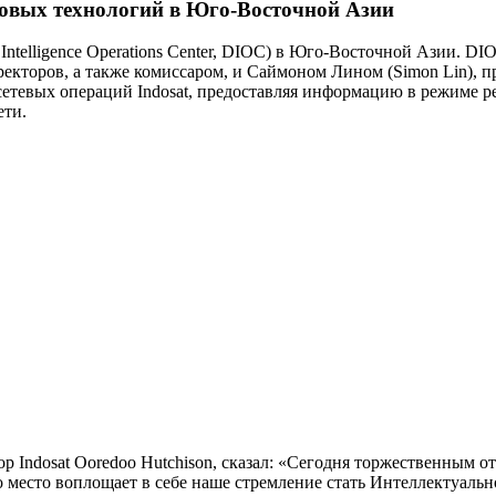
фровых технологий в Юго-Восточной Азии
Intelligence Operations Center, DIOC) в Юго-Восточной Азии. D
иректоров, а также комиссаром, и Саймоном Лином (Simon Lin), 
сетевых операций Indosat, предоставляя информацию в режиме 
сети.
ор Indosat Ooredoo Hutchison, сказал: «Сегодня торжественным
Это место воплощает в себе наше стремление стать Интеллектуал