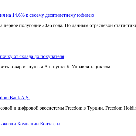
ия на 14,6% к своему десятилетнему юбилею
а первое полугодие 2026 года. По данным отраслевой статистик
епочку от склада до покупателя
ить товар из пункта А в пункт Б. Управлять циклом...
edom Bank A.Ş.
нсовой и цифровой экосистемы Freedom в Турции. Freedom Hol
ь жизни
Компании
Контакты