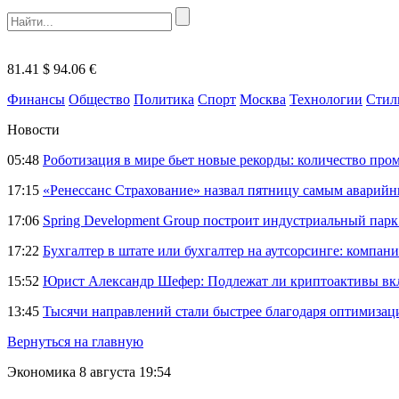
81.41 $
94.06 €
Финансы
Общество
Политика
Спорт
Москва
Технологии
Стил
Новости
05:48
Роботизация в мире бьет новые рекорды: количество пр
17:15
«Ренессанс Страхование» назвал пятницу самым аварий
17:06
Spring Development Group построит индустриальный парк 
17:22
Бухгалтер в штате или бухгалтер на аутсорсинге: компани
15:52
Юрист Александр Шефер: Подлежат ли криптоактивы вкл
13:45
Тысячи направлений стали быстрее благодаря оптимиза
Вернуться на главную
Экономика
8 августа 19:54