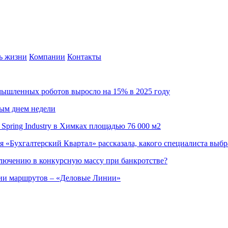
ь жизни
Компании
Контакты
омышленных роботов выросло на 15% в 2025 году
ным днем недели
Spring Industry в Химках площадью 76 000 м2
я «Бухгалтерский Квартал» рассказала, какого специалиста выбр
ючению в конкурсную массу при банкротстве?
ции маршрутов – «Деловые Линии»