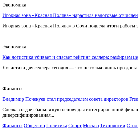
Экономика
Игорная зона «Красная Поляна» нарастила налоговые отчислен
Игорная зона «Красная Поляна» в Сочи подвела итоги работы з
Экономика
Как логистика убивает и спасает рейтинг селлера: разбираем ц
Логистика для селлера сегодня — это не только лишь про достав
Финансы
Владимир Почекуев стал председателем совета директоров Fre
Сделка создает банковскую основу для интегрированной фина
диверсифицированная...
Финансы
Общество
Политика
Спорт
Москва
Технологии
Стил