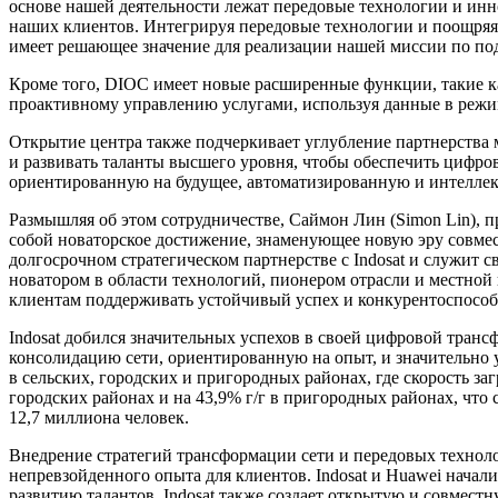
основе нашей деятельности лежат передовые технологии и ин
наших клиентов. Интегрируя передовые технологии и поощряя 
имеет решающее значение для реализации нашей миссии по п
Кроме того, DIOC имеет новые расширенные функции, такие как
проактивному управлению услугами, используя данные в режи
Открытие центра также подчеркивает углубление партнерства 
и развивать таланты высшего уровня, чтобы обеспечить цифро
ориентированную на будущее, автоматизированную и интелле
Размышляя об этом сотрудничестве, Саймон Лин (Simon Lin), 
собой новаторское достижение, знаменующее новую эру совмес
долгосрочном стратегическом партнерстве с Indosat и служит
новатором в области технологий, пионером отрасли и местно
клиентам поддерживать устойчивый успех и конкурентоспособн
Indosat добился значительных успехов в своей цифровой трансф
консолидацию сети, ориентированную на опыт, и значительно 
в сельских, городских и пригородных районах, где скорость заг
городских районах и на 43,9% г/г в пригородных районах, что
12,7 миллиона человек.
Внедрение стратегий трансформации сети и передовых технол
непревзойденного опыта для клиентов. Indosat и Huawei начал
развитию талантов. Indosat также создает открытую и совмест