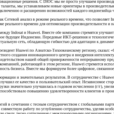
новационные решения. С DIOC мы не просто улучшаем производи
таланты, мы устанавливаем новые ориентиры в производительно
одключению и расширению возможностей каждого индонезийца ч
 Сетевой анализ в режиме реального времени, что позволяет In
ме реального времени для оптимизации производительности и 
между Indosat и Huawei. Вместе обе компании стремятся улучш
вое будущее Индонезии. Передовые ИКТ-решения и технологическ
ктуальную сеть, обладающую гибкостью для адаптации к динам
президент Huawei по Азиатско-Тихоокеанскому региону, сказал:
тного создания инновационного центра и внедрения интеллекту
 свидетельством нашей общей приверженности непрерывному пре
й компанией, работающей в этом регионе, Huawei стремится ис
ость бизнеса. Вместе мы формируем более цифровое, связанное
ормации и значительных результатов. В сотрудничестве с Huawei
улучшил ее качество и пользовательский опыт. Независимое сто
рузки значительно улучшилась в годовом исчислении (г/г), увелич
 способствовало повышению удовлетворенности клиентов и произ
огий в сочетании с тесным сотрудничеством с глобальными пар
и совместную работу по углублению сотрудничества, уделяя осо
ную среду, тесно сотрудничая с международными организациями,