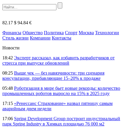
82.17 $
94.84 €
Финансы
Общество
Политика
Спорт
Москва
Технологии
Стиль жизни
Компании
Контакты
Новости
18:42
Эксперт рассказал, как избавить разработчиков от
стресса при выпуске обновлений
08:25
Выше чек — без навязчивости: три сценария
консультации, прибавляющие 15–20% к продаже
05:48
Роботизация в мире бьет новые рекорды: количество
промышленных роботов выросло на 15% в 2025 году
17:15
«Ренессанс Страхование» назвал пятницу самым
аварийным днем недели
17:06
Spring Development Group построит индустриальный
парк Spring Industry в Химках площадью 76 000 м2