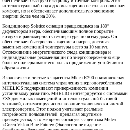
обеспечивает быструю настройку и точный контроль. Этот
интеллектуальный подход к охлаждению не только повышает
комфорт, но и обеспечивает дополнительную экономию
энергии более чем на 30%.
Кондиционер Solstice оснащен вращающимся на 180°
дефлектором ветра, обеспечивающим полное покрытие
воздуха и равномерность температуры по всему дому. Он
обеспечивает быстрое охлаждение и нагрев, достигая
заметных изменений температуры всего за 10 минут.
Отслеживание энергетического следа кондиционера и
индивидуальные рекомендации по энергосбережению еще
больше подчеркивают его роль в продвижении устойчивого
образа жизни.
Экологически чистые хладагенты Midea R290 и комплексная
интеллектуальная система управления энергопотреблением
MHELIOS подчеркивают приверженность компании
устойчивому развитию. MHELIOS интегрируется с системами
ESS для жилых помещений и интеллектуальной бытовой
техникой, оптимизируя использование экологически чистой
электроэнергии. Этот подход учитывает реальные
потребности пользователей, предлагая ощутимые
преимущества, в то же время согласуясь с девизом Midea
«Green Vision Blue Future» (Экологичное видение —
безоблачное будущее), продвигая низкоуглеродное,