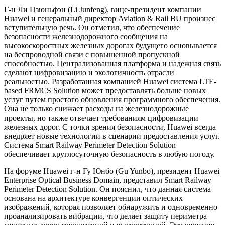
Г-н Ли Цзюньфэн (Li Junfeng), вице-президент компании
Huawei и генеральный директор Aviation & Rail BU произнес
вступительную речь. Он отметил, что обеспечение
безопасности железнодорожного сообщения на
высокоскоростных железных дорогах будущего основывается
на беспроводной связи с повышенной пропускной
способностью. Централизованная платформа и надежная связь
сделают цифровизацию и экологичность отрасли
реальностью. Разработанная компанией Huawei система LTE-
based FRMCS Solution может предоставлять больше новых
услуг путем простого обновления программного обеспечения.
Она не только снижает расходы на железнодорожные
проекты, но также отвечает требованиям цифровизации
железных дорог. С точки зрения безопасности, Huawei всегда
внедряет новые технологии в сценарии предоставления услуг.
Система Smart Railway Perimeter Detection Solution
обеспечивает круглосуточную безопасность в любую погоду.
На форуме Huawei г-н Гу Юнбо (Gu Yunbo), президент Huawei
Enterprise Optical Business Domain, представил Smart Railway
Perimeter Detection Solution. Он пояснил, что данная система
основана на архитектуре конвергенции оптических
изображений, которая позволяет обнаружить и одновременно
проанализировать вибрации, что делает защиту периметра