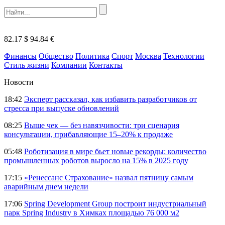
82.17 $
94.84 €
Финансы
Общество
Политика
Спорт
Москва
Технологии
Стиль жизни
Компании
Контакты
Новости
18:42
Эксперт рассказал, как избавить разработчиков от
стресса при выпуске обновлений
08:25
Выше чек — без навязчивости: три сценария
консультации, прибавляющие 15–20% к продаже
05:48
Роботизация в мире бьет новые рекорды: количество
промышленных роботов выросло на 15% в 2025 году
17:15
«Ренессанс Страхование» назвал пятницу самым
аварийным днем недели
17:06
Spring Development Group построит индустриальный
парк Spring Industry в Химках площадью 76 000 м2