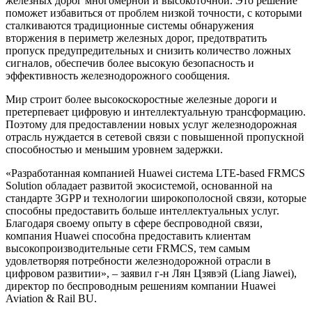
железных дорог многомерной и высокоточной. Это решение
поможет избавиться от проблем низкой точности, с которыми
сталкиваются традиционные системы обнаружения
вторжения в периметр железных дорог, предотвратить
пропуск предупредительных и снизить количество ложных
сигналов, обеспечив более высокую безопасность и
эффективность железнодорожного сообщения.
Мир строит более высокоскоростные железные дороги и
претерпевает цифровую и интеллектуальную трансформацию.
Поэтому для предоставлении новых услуг железнодорожная
отрасль нуждается в сетевой связи с повышенной пропускной
способностью и меньшим уровнем задержки.
«Разработанная компанией Huawei система LTE-based FRMCS
Solution обладает развитой экосистемой, основанной на
стандарте 3GPP и технологии широкополосной связи, которые
способны предоставить больше интеллектуальных услуг.
Благодаря своему опыту в сфере беспроводной связи,
компания Huawei способна предоставить клиентам
высокопроизводительные сети FRMCS, тем самым
удовлетворяя потребности железнодорожной отрасли в
цифровом развитии», – заявил г-н Лян Цзявэй (Liang Jiawei),
директор по беспроводным решениям компании Huawei
Aviation & Rail BU.