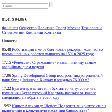
81.41 $
94.06 €
Финансы
Общество
Политика
Спорт
Москва
Технологии
Стиль жизни
Компании
Контакты
Новости
05:48
Роботизация в мире бьет новые рекорды: количество
промышленных роботов выросло на 15% в 2025 году
17:15
«Ренессанс Страхование» назвал пятницу самым
аварийным днем недели
17:06
Spring Development Group построит индустриальный
парк Spring Industry в Химках площадью 76 000 м2
17:22
Бухгалтер в штате или бухгалтер на аутсорсинге:
компания «Бухгалтерский Квартал» рассказала, какого
специалиста выбрать в 2026 году
15:52
Юрист Александр Шефер: Подлежат ли криптоактивы
включению в конкурсную массу при банкротстве?