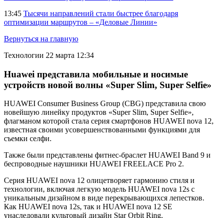
13:45
Тысячи направлений стали быстрее благодаря
оптимизации маршрутов – «Деловые Линии»
Вернуться на главную
Технологии
22 марта 12:34
Huawei представила мобильные и носимые
устройств новой волны «Super Slim, Super Selfie»
HUAWEI Consumer Business Group (CBG) представила свою
новейшую линейку продуктов «Super Slim, Super Selfie»,
флагманом которой стала серия смартфонов HUAWEI nova 12,
известная своими усовершенствованными функциями для
съемки селфи.
Также были представлены фитнес-браслет HUAWEI Band 9 и
беспроводные наушники HUAWEI FREELACE Pro 2.
Серия HUAWEI nova 12 олицетворяет гармонию стиля и
технологии, включая легкую модель HUAWEI nova 12s с
уникальным дизайном в виде перекрывающихся лепестков.
Как HUAWEI nova 12s, так и HUAWEI nova 12 SE
унаследовали культовый дизайн Star Orbit Ring.