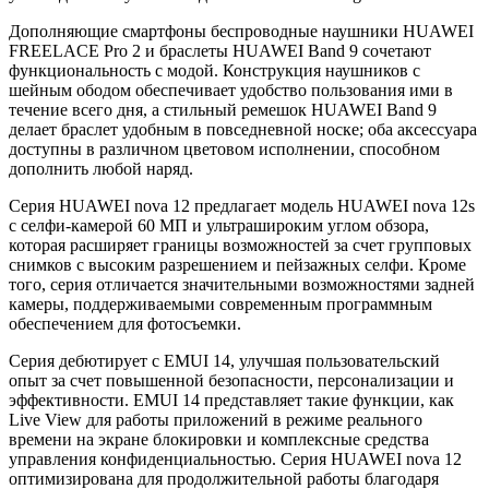
Дополняющие смартфоны беспроводные наушники HUAWEI
FREELACE Pro 2 и браслеты HUAWEI Band 9 сочетают
функциональность с модой. Конструкция наушников с
шейным ободом обеспечивает удобство пользования ими в
течение всего дня, а стильный ремешок HUAWEI Band 9
делает браслет удобным в повседневной носке; оба аксессуара
доступны в различном цветовом исполнении, способном
дополнить любой наряд.
Серия HUAWEI nova 12 предлагает модель HUAWEI nova 12s
с селфи-камерой 60 МП и ультрашироким углом обзора,
которая расширяет границы возможностей за счет групповых
снимков с высоким разрешением и пейзажных селфи. Кроме
того, серия отличается значительными возможностями задней
камеры, поддерживаемыми современным программным
обеспечением для фотосъемки.
Серия дебютирует с EMUI 14, улучшая пользовательский
опыт за счет повышенной безопасности, персонализации и
эффективности. EMUI 14 представляет такие функции, как
Live View для работы приложений в режиме реального
времени на экране блокировки и комплексные средства
управления конфиденциальностью. Серия HUAWEI nova 12
оптимизирована для продолжительной работы благодаря