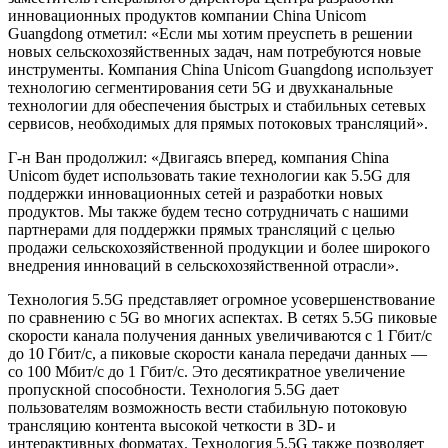
инновационных продуктов компании China Unicom
Guangdong отметил: «Если мы хотим преуспеть в решении
новых сельскохозяйственных задач, нам потребуются новые
инструменты. Компания China Unicom Guangdong использует
технологию сегментирования сети 5G и двухканальные
технологии для обеспечения быстрых и стабильных сетевых
сервисов, необходимых для прямых потоковых трансляций».
Г-н Ван продолжил: «Двигаясь вперед, компания China
Unicom будет использовать такие технологии как 5.5G для
поддержки инновационных сетей и разработки новых
продуктов. Мы также будем тесно сотрудничать с нашими
партнерами для поддержки прямых трансляций с целью
продажи сельскохозяйственной продукции и более широкого
внедрения инноваций в сельскохозяйственной отрасли».
Технология 5.5G представляет огромное усовершенствование
по сравнению с 5G во многих аспектах. В сетях 5.5G пиковые
скорости канала получения данных увеличиваются с 1 Гбит/с
до 10 Гбит/с, а пиковые скорости канала передачи данных —
со 100 Мбит/с до 1 Гбит/с. Это десятикратное увеличение
пропускной способности. Технология 5.5G дает
пользователям возможность вести стабильную потоковую
трансляцию контента высокой четкости в 3D- и
интерактивных форматах. Технология 5.5G также позволяет