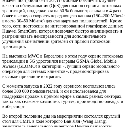
Huawei построили сети 5G, способные обеспечить лучшее
качество обслуживания (QoS) для планов сервиса потоковых
трансляций, поддерживая на 50 % больше трафика и в 4 раза
более высокую скорость передающего канала (150–200 Мбит/с
вместо 30–50 Мбит/с) для стандартных пользователей. Кроме
того, сети построены на интегрированной платформе данных
Huawei SmartCare, которая позволяет быстро анализировать и
разграничивать неисправности для дополнительного
улучшения впечатлений зрителей от прямой потоковой
трансляции.
На выставке MWC в Барселоне в этом году сервис потоковых
трансляций в 5G удостоился награды GSMA Global Mobile
Awards (GLOMO) в категории «Лучший сервис мобильного
оператора для сетевых клиентов», продемонстрировав
высокое признание в отрасли.
С момента запуска в 2022 году сервисом воспользовались
более 300 000 пользователей, и он использовался для
поддержки продаж в прямом эфире в самых разных секторах,
таких как сельское хозяйство, туризм, производство одежды и
киберспорт.
Во второй половине дня на мероприятии состоялся круглый
стол для СМИ, в ходе которого Ван Лян (Wang Liang),
заместитель генерального директора Центра разработки