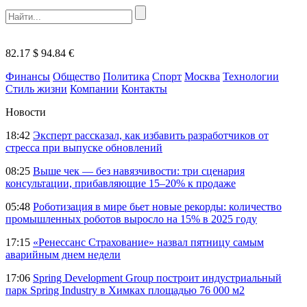
82.17 $
94.84 €
Финансы
Общество
Политика
Спорт
Москва
Технологии
Стиль жизни
Компании
Контакты
Новости
18:42
Эксперт рассказал, как избавить разработчиков от
стресса при выпуске обновлений
08:25
Выше чек — без навязчивости: три сценария
консультации, прибавляющие 15–20% к продаже
05:48
Роботизация в мире бьет новые рекорды: количество
промышленных роботов выросло на 15% в 2025 году
17:15
«Ренессанс Страхование» назвал пятницу самым
аварийным днем недели
17:06
Spring Development Group построит индустриальный
парк Spring Industry в Химках площадью 76 000 м2