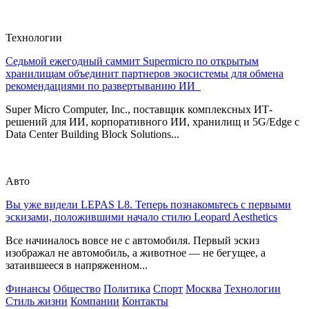
Технологии
Седьмой ежегодный саммит Supermicro по открытым
хранилищам объединит партнеров экосистемы для обмена
рекомендациями по развертыванию ИИ
Super Micro Computer, Inc., поставщик комплексных ИТ-
решений для ИИ, корпоративного ИИ, хранилищ и 5G/Edge с
Data Center Building Block Solutions...
Авто
Вы уже видели LEPAS L8. Теперь познакомьтесь с первыми
эскизами, положившими начало стилю Leopard Aesthetics
Все начиналось вовсе не с автомобиля. Первый эскиз
изображал не автомобиль, а животное — не бегущее, а
затаившееся в напряженном...
Финансы
Общество
Политика
Спорт
Москва
Технологии
Стиль жизни
Компании
Контакты