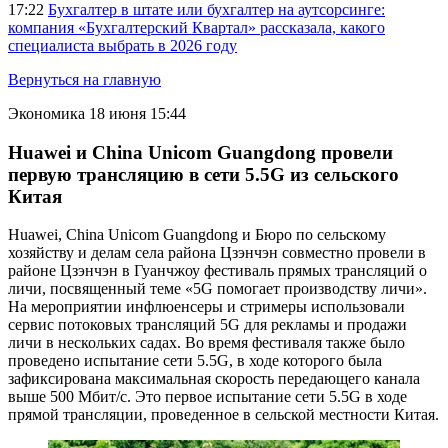
17:22
Бухгалтер в штате или бухгалтер на аутсорсинге:
компания «Бухгалтерский Квартал» рассказала, какого
специалиста выбрать в 2026 году
Вернуться на главную
Экономика
18 июня 15:44
Huawei и China Unicom Guangdong провели
первую трансляцию в сети 5.5G из сельского
Китая
Huawei, China Unicom Guangdong и Бюро по сельскому
хозяйству и делам села района Цзэнчэн совместно провели в
районе Цзэнчэн в Гуанчжоу фестиваль прямых трансляций о
личи, посвященный теме «5G помогает производству личи».
На мероприятии инфлюенсеры и стримеры использовали
сервис потоковых трансляций 5G для рекламы и продажи
личи в нескольких садах. Во время фестиваля также было
проведено испытание сети 5.5G, в ходе которого была
зафиксирована максимальная скорость передающего канала
выше 500 Мбит/с. Это первое испытание сети 5.5G в ходе
прямой трансляции, проведенное в сельской местности Китая.