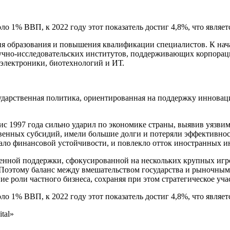
 1% ВВП, к 2022 году этот показатель достиг 4,8%, что являет
ия образования и повышения квалификации специалистов. К нач
 научно-исследовательских институтов, поддерживающих корпор
 электроники, биотехнологий и ИТ.
дарственная политика, ориентированная на поддержку инноваци
с 1997 года сильно ударил по экономике страны, выявив уязвим
твенных субсидий, имели большие долги и потеряли эффективнос
атало финансовой устойчивости, и повлекло отток иностранных и
венной поддержки, сфокусированной на нескольких крупных игро
оэтому баланс между вмешательством государства и рыночными
роли частного бизнеса, сохраняя при этом стратегическое учас
 1% ВВП, к 2022 году этот показатель достиг 4,8%, что являет
tal»