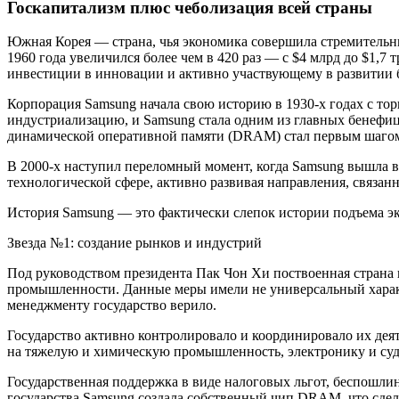
Госкапитализм плюс чеболизация всей страны
Южная Корея — страна, чья экономика совершила стремительн
1960 года увеличился более чем в 420 раз — с $4 млрд до $1,7
инвестиции в инновации и активно участвующему в развитии б
Корпорация Samsung начала свою историю в 1930‑х годах с торг
индустриализацию, и Samsung стала одним из главных бенефиц
динамической оперативной памяти (DRAM) стал первым шагом
В 2000‑х наступил переломный момент, когда Samsung вышла в
технологической сфере, активно развивая направления, связа
История Samsung — это фактически слепок истории подъема э
Звезда №1: создание рынков и индустрий
Под руководством президента Пак Чон Хи поствоенная страна 
промышленности. Данные меры имели не универсальный характ
менеджменту государство верило.
Государство активно контролировало и координировало их деят
на тяжелую и химическую промышленность, электронику и судо
Государственная поддержка в виде налоговых льгот, беспошли
государства Samsung создала собственный чип DRAM, что сдел