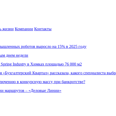
ь жизни
Компании
Контакты
омышленных роботов выросло на 15% в 2025 году
ным днем недели
Spring Industry в Химках площадью 76 000 м2
я «Бухгалтерский Квартал» рассказала, какого специалиста выбр
ючению в конкурсную массу при банкротстве?
ции маршрутов – «Деловые Линии»