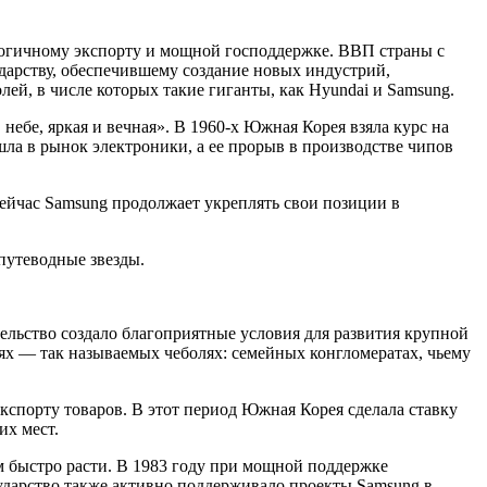
логичному экспорту и мощной господдержке. ВВП страны с
сударству, обеспечившему создание новых индустрий,
й, в числе которых такие гиганты, как Hyundai и Samsung.
 небе, яркая и вечная». В 1960‑х Южная Корея взяла курс на
ла в рынок электроники, а ее прорыв в производстве чипов
ейчас Samsung продолжает укреплять свои позиции в
путеводные звезды.
ельство создало благоприятные условия для развития крупной
ях — так называемых чеболях: семейных конгломератах, чьему
кспорту товаров. В этот период Южная Корея сделала ставку
их мест.
м быстро расти. В 1983 году при мощной поддержке
сударство также активно поддерживало проекты Samsung в