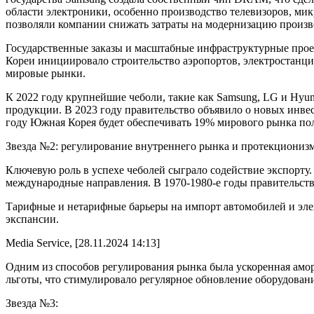
области электроники, особенно производство телевизоров, м
позволяли компании снижать затраты на модернизацию произ
Государственные заказы и масштабные инфраструктурные прое
Кореи инициировало строительство аэропортов, электростанци
мировые рынки.
К 2022 году крупнейшие чеболи, такие как Samsung, LG и Hyun
продукции. В 2023 году правительство объявило о новых инве
году Южная Корея будет обеспечивать 19% мирового рынка по
Звезда №2: регулирование внутреннего рынка и протекциониз
Ключевую роль в успехе чеболей сыграло содействие экспорту.
международные направления. В 1970-1980‑е годы правительств
Тарифные и нетарифные барьеры на импорт автомобилей и эл
экспансии.
Media Service, [28.11.2024 14:13]
Одним из способов регулирования рынка была ускоренная амо
льготы, что стимулировало регулярное обновление оборудован
Звезда №3: