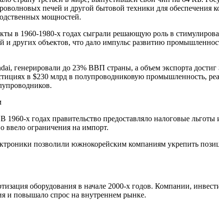
икроволновых печей и другой бытовой техники для обеспечения
водственных мощностей.
кты в 1960-1980‑х годах сыграли решающую роль в стимулиров
й и других объектов, что дало импульс развитию промышленнос
dai, генерировали до 23% ВВП страны, а объем экспорта достиг
стициях в $230 млрд в полупроводниковую промышленность, реа
лупроводников.
м
 В 1960‑х годах правительство предоставляло налоговые льготы 
о ввело ограничения на импорт.
ектроники позволили южнокорейским компаниям укрепить позиц
ртизация оборудования в начале 2000‑х годов. Компании, инве
ия и повышало спрос на внутреннем рынке.