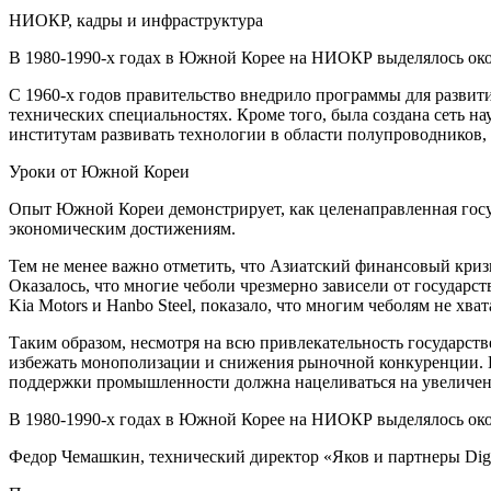
НИОКР, кадры и инфраструктура
В 1980-1990‑х годах в Южной Корее на НИОКР выделялось около
С 1960‑х годов правительство внедрило программы для развит
технических специальностях. Кроме того, была создана сеть
институтам развивать технологии в области полупроводников,
Уроки от Южной Кореи
Опыт Южной Кореи демонстрирует, как целенаправленная госу
экономическим достижениям.
Тем не менее важно отметить, что Азиатский финансовый кризи
Оказалось, что многие чеболи чрезмерно зависели от государс
Kia Motors и Hanbo Steel, показало, что многим чеболям не хв
Таким образом, несмотря на всю привлекательность государст
избежать монополизации и снижения рыночной конкуренции. П
поддержки промышленности должна нацеливаться на увеличение 
В 1980-1990‑х годах в Южной Корее на НИОКР выделялось около
Федор Чемашкин, технический директор «Яков и партнеры Digi