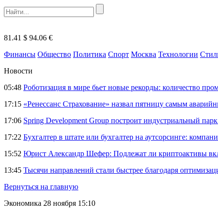
81.41 $
94.06 €
Финансы
Общество
Политика
Спорт
Москва
Технологии
Стил
Новости
05:48
Роботизация в мире бьет новые рекорды: количество пр
17:15
«Ренессанс Страхование» назвал пятницу самым аварий
17:06
Spring Development Group построит индустриальный парк 
17:22
Бухгалтер в штате или бухгалтер на аутсорсинге: компани
15:52
Юрист Александр Шефер: Подлежат ли криптоактивы вкл
13:45
Тысячи направлений стали быстрее благодаря оптимиза
Вернуться на главную
Экономика
28 ноября 15:10