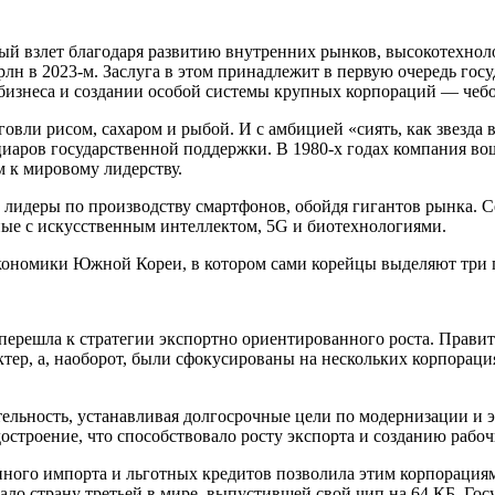
ый взлет благодаря развитию внутренних рынков, высокотехно
 трлн в 2023‑м. Заслуга в этом принадлежит в первую очередь го
изнеса и создании особой системы крупных корпораций — чеболе
овли рисом, сахаром и рыбой. И с амбицией «сиять, как звезда в
иаров государственной поддержки. В 1980‑х годах компания вош
 к мировому лидерству.
 лидеры по производству смартфонов, обойдя гигантов рынка. С
нные с искусственным интеллектом, 5G и биотехнологиями.
кономики Южной Кореи, в котором сами корейцы выделяют три 
перешла к стратегии экспортно ориентированного роста. Правит
ер, а, наоборот, были сфокусированы на нескольких корпораци
ельность, устанавливая долгосрочные цели по модернизации и э
строение, что способствовало росту экспорта и созданию рабоч
нного импорта и льготных кредитов позволила этим корпорация
ало страну третьей в мире, выпустившей свой чип на 64 КБ. Го