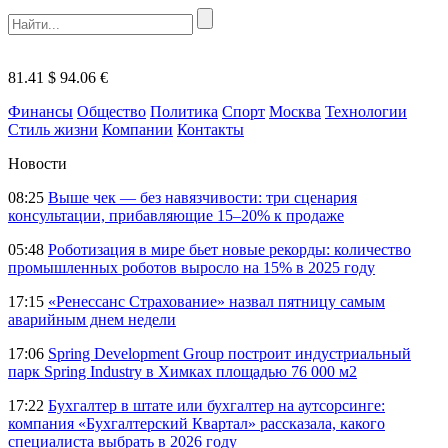
81.41 $
94.06 €
Финансы
Общество
Политика
Спорт
Москва
Технологии
Стиль жизни
Компании
Контакты
Новости
08:25
Выше чек — без навязчивости: три сценария
консультации, прибавляющие 15–20% к продаже
05:48
Роботизация в мире бьет новые рекорды: количество
промышленных роботов выросло на 15% в 2025 году
17:15
«Ренессанс Страхование» назвал пятницу самым
аварийным днем недели
17:06
Spring Development Group построит индустриальный
парк Spring Industry в Химках площадью 76 000 м2
17:22
Бухгалтер в штате или бухгалтер на аутсорсинге:
компания «Бухгалтерский Квартал» рассказала, какого
специалиста выбрать в 2026 году