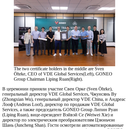
The two certificate holders in the middle are Sven
Öhrke, CEO of VDE Global Services(Left), GONEO
Group Chairman Liping Ruan(Right).
В церемонии приняли участие Свен Орке (Sven Öhrke),
генеральный директор VDE Global Services, Чжунсянь Ву
(Zhongxian Wu), генеральный директор VDE China, и Андреас
Лооф (Andreas Loof), директор по продажам VDE Global
Services, а также председатель GONEO Group Липин Руан
(Liping Ruan), вице-президент Вэйвэй Се (Weiwei Xie) и
директор по электрическим преобразователям Цзюньчэн
Шань (Juncheng Shan). Гости осмотрели автоматизированные