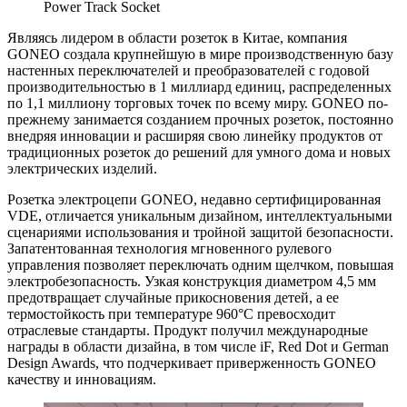
Power Track Socket
Являясь лидером в области розеток в Китае, компания
GONEO создала крупнейшую в мире производственную базу
настенных переключателей и преобразователей с годовой
производительностью в 1 миллиард единиц, распределенных
по 1,1 миллиону торговых точек по всему миру. GONEO по-
прежнему занимается созданием прочных розеток, постоянно
внедряя инновации и расширяя свою линейку продуктов от
традиционных розеток до решений для умного дома и новых
электрических изделий.
Розетка электроцепи GONEO, недавно сертифицированная
VDE, отличается уникальным дизайном, интеллектуальными
сценариями использования и тройной защитой безопасности.
Запатентованная технология мгновенного рулевого
управления позволяет переключать одним щелчком, повышая
электробезопасность. Узкая конструкция диаметром 4,5 мм
предотвращает случайные прикосновения детей, а ее
термостойкость при температуре 960°C превосходит
отраслевые стандарты. Продукт получил международные
награды в области дизайна, в том числе iF, Red Dot и German
Design Awards, что подчеркивает приверженность GONEO
качеству и инновациям.