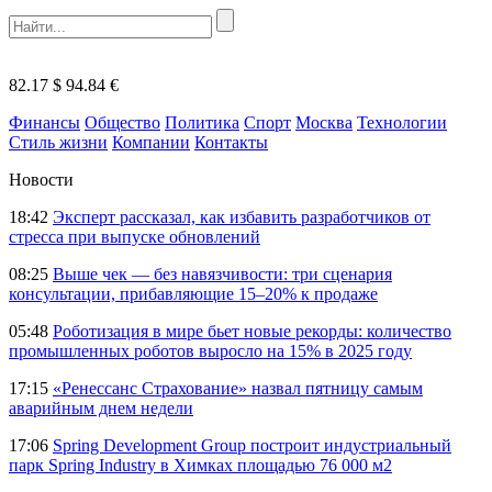
82.17 $
94.84 €
Финансы
Общество
Политика
Спорт
Москва
Технологии
Стиль жизни
Компании
Контакты
Новости
18:42
Эксперт рассказал, как избавить разработчиков от
стресса при выпуске обновлений
08:25
Выше чек — без навязчивости: три сценария
консультации, прибавляющие 15–20% к продаже
05:48
Роботизация в мире бьет новые рекорды: количество
промышленных роботов выросло на 15% в 2025 году
17:15
«Ренессанс Страхование» назвал пятницу самым
аварийным днем недели
17:06
Spring Development Group построит индустриальный
парк Spring Industry в Химках площадью 76 000 м2