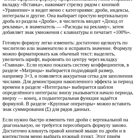
вкладку «Вставка», нажимает стрелку рядом с кнопкой
«Уравнение» и видит меню с категориями: дроби, индексы,
интегралы и другие. Она выбирает простую вертикальную
дробь из раздела «Дроби», в числитель вводит «Доход от
рекламы», в знаменатель — «Расходы на рекламу», затем
добавляет знак умножения с клавиатуры и печатает «100%».
Готовую формулу легко изменить: достаточно щелкнуть по
числителю или знаменателю и исправить значение. Формулу
можно форматировать как обычный текст: выделить,
увеличить шрифт, выровнять по центру через вкладку
«Главная». Если нужно показать систему коэффициентов, в
разделе «Матрицы» выбирается подходящий размер,
например 3×3, и появляется аккуратная сетка для заполнения
числами. Для демонстрации накопленного эффекта за период
времени в разделе «Интегралы» выбирается шаблон
определённого интеграла: внизу указывается начало периода,
вверху — конец, а подынтегральная функция задаётся
формулой. В разделе «Крупные операторы» можно вставить
знак суммирования (Σ) для рядов данных.
Если нужно быстро изменить тип дроби с вертикальной на
диагональную, не требуется пересобирать формулу заново.
Достаточно кликнуть правой кнопкой мыши по дроби и в
контекстном меню выбрать нужный пункт. Этот приём