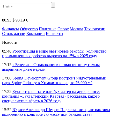
80.93 $
93.19 €
Финансы
Общество
Политика
Спорт
Москва
Технологии
Стиль жизни
Компании
Контакты
Новости
05:48
Роботизация в мире бьет новые рекорды: количество
промышленных роботов выросло на 15% в 2025 году
17:15
«Ренессанс Страхование» назвал пятницу самым
аварийным днем недели
17:06
Spring Development Group построит индустриальный
парк Spring Industry в Химках площадью 76 000 м2
17:22
Бухгалтер в штате или бухгалтер на аутсорсинге:
компания «Бухгалтерский Квартал» рассказала, какого
специалиста выбрать в 2026 году
15:52
Юрист Александр Шефер: Подлежат ли криптоактивы
включению в конкурсную массу при банкротстве?