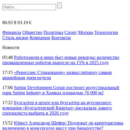
80.93 $
93.19 €
Финансы
Общество
Политика
Спорт
Москва
Технологии
Стиль жизни
Компании
Контакты
Новости
05:48
Роботизация в мире бьет новые рекорды: количество
промышленных роботов выросло на 15% в 2025 году
17:15
«Ренессанс Страхование» назвал пятницу самым
аварийным днем недели
17:06
Spring Development Group построит индустриальный
парк Spring Industry в Химках площадью 76 000 м2
17:22
Бухгалтер в штате или бухгалтер на аутсорсинге:
компания «Бухгалтерский Квартал» рассказала, какого
специалиста выбрать в 2026 году
15:52
Юрист Александр Шефер: Подлежат ли криптоактивы
включению в конкурсную массу при банкротстве?