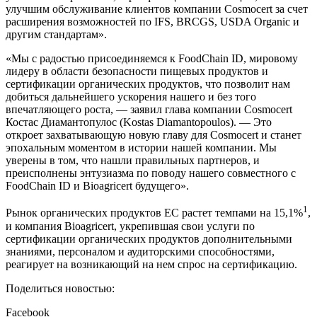
улучшим обслуживание клиентов компании Cosmocert за счет
расширения возможностей по IFS, BRCGS, USDA Organic и
другим стандартам».
«Мы с радостью присоединяемся к FoodChain ID, мировому
лидеру в области безопасности пищевых продуктов и
сертификации органических продуктов, что позволит нам
добиться дальнейшего ускорения нашего и без того
впечатляющего роста, — заявил глава компании Cosmocert
Костас Диамантопулос (Kostas Diamantopoulos). — Это
откроет захватывающую новую главу для Cosmocert и станет
эпохальным моментом в истории нашей компании. Мы
уверены в том, что нашли правильных партнеров, и
преисполнены энтузиазма по поводу нашего совместного с
FoodChain ID и Bioagricert будущего».
1
Рынок органических продуктов ЕС растет темпами на 15,1%
,
и компания Bioagricert, укрепившая свои услуги по
сертификации органических продуктов дополнительными
знаниями, персоналом и аудиторскими способностями,
реагирует на возникающий на нем спрос на сертификацию.
Поделиться новостью:
Facebook