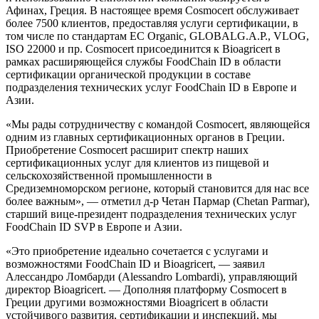
Афинах, Греция. В настоящее время Cosmocert обслуживает
более 7500 клиентов, предоставляя услуги сертификации, в
том числе по стандартам ЕС Organic, GLOBALG.A.P., VLOG,
ISO 22000 и пр. Cosmocert присоединится к Bioagricert в
рамках расширяющейся службы FoodChain ID в области
сертификации органической продукции в составе
подразделения технических услуг FoodChain ID в Европе и
Азии.
«Мы рады сотрудничеству с командой Cosmocert, являющейся
одним из главных сертификационных органов в Греции.
Приобретение Cosmocert расширит спектр наших
сертификационных услуг для клиентов из пищевой и
сельскохозяйственной промышленности в
Средиземноморском регионе, который становится для нас все
более важным», — отметил д-р Четан Пармар (Chetan Parmar),
старший вице-президент подразделения технических услуг
FoodChain ID SVP в Европе и Азии.
«Это приобретение идеально сочетается с услугами и
возможностями FoodChain ID и Bioagricert, — заявил
Алессандро Ломбарди (Alessandro Lombardi), управляющий
директор Bioagricert. — Дополняя платформу Cosmocert в
Греции другими возможностями Bioagricert в области
устойчивого развития, сертификации и инспекций, мы