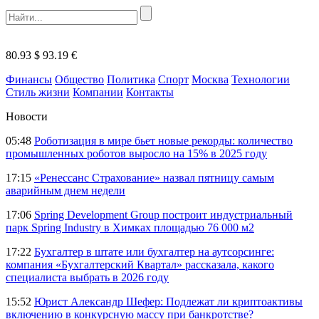
80.93 $
93.19 €
Финансы
Общество
Политика
Спорт
Москва
Технологии
Стиль жизни
Компании
Контакты
Новости
05:48
Роботизация в мире бьет новые рекорды: количество
промышленных роботов выросло на 15% в 2025 году
17:15
«Ренессанс Страхование» назвал пятницу самым
аварийным днем недели
17:06
Spring Development Group построит индустриальный
парк Spring Industry в Химках площадью 76 000 м2
17:22
Бухгалтер в штате или бухгалтер на аутсорсинге:
компания «Бухгалтерский Квартал» рассказала, какого
специалиста выбрать в 2026 году
15:52
Юрист Александр Шефер: Подлежат ли криптоактивы
включению в конкурсную массу при банкротстве?