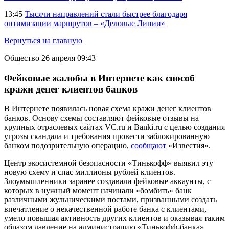
13:45
Тысячи направлений стали быстрее благодаря
оптимизации маршрутов – «Деловые Линии»
Вернуться на главную
Общество
26 апреля 09:43
Фейковые жалобы в Интернете как способ
кражи денег клиентов банков
В Интернете появилась новая схема кражи денег клиентов
банков. Основу схемы составляют фейковые отзывы на
крупных отраслевых сайтах VC.ru и Banki.ru с целью создания
угрозы скандала и требования провести заблокированную
банком подозрительную операцию,
сообщают
«Известия».
Центр экосистемной безопасности «Тинькофф» выявил эту
новую схему и спас миллионы рублей клиентов.
Злоумышленники заранее создавали фейковые аккаунты, с
которых в нужный момент начинали «бомбить» банк
различными жульническими постами, призванными создать
впечатление о некачественной работе банка с клиентами,
умело повышая активность других клиентов и оказывая таким
образом давление на администрацию «Тинькофф-банка».