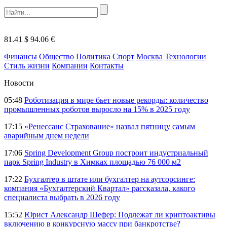
81.41 $
94.06 €
Финансы
Общество
Политика
Спорт
Москва
Технологии
Стиль жизни
Компании
Контакты
Новости
05:48
Роботизация в мире бьет новые рекорды: количество
промышленных роботов выросло на 15% в 2025 году
17:15
«Ренессанс Страхование» назвал пятницу самым
аварийным днем недели
17:06
Spring Development Group построит индустриальный
парк Spring Industry в Химках площадью 76 000 м2
17:22
Бухгалтер в штате или бухгалтер на аутсорсинге:
компания «Бухгалтерский Квартал» рассказала, какого
специалиста выбрать в 2026 году
15:52
Юрист Александр Шефер: Подлежат ли криптоактивы
включению в конкурсную массу при банкротстве?