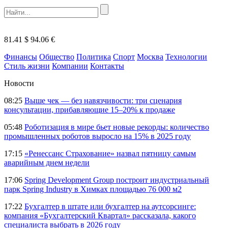
81.41 $
94.06 €
Финансы
Общество
Политика
Спорт
Москва
Технологии
Стиль жизни
Компании
Контакты
Новости
08:25
Выше чек — без навязчивости: три сценария
консультации, прибавляющие 15–20% к продаже
05:48
Роботизация в мире бьет новые рекорды: количество
промышленных роботов выросло на 15% в 2025 году
17:15
«Ренессанс Страхование» назвал пятницу самым
аварийным днем недели
17:06
Spring Development Group построит индустриальный
парк Spring Industry в Химках площадью 76 000 м2
17:22
Бухгалтер в штате или бухгалтер на аутсорсинге:
компания «Бухгалтерский Квартал» рассказала, какого
специалиста выбрать в 2026 году