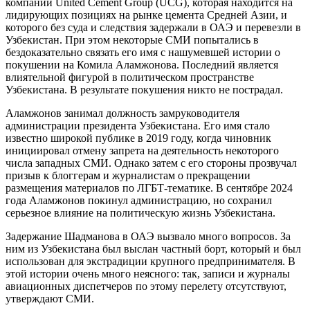
компании United Cement Group (UCG), которая находится на
лидирующих позициях на рынке цемента Средней Азии, и
которого без суда и следствия задержали в ОАЭ и перевезли в
Узбекистан. При этом некоторые СМИ попытались в
бездоказательно связать его имя с нашумевшей истории о
покушении на Комила Аламжонова. Последний является
влиятельной фигурой в политическом пространстве
Узбекистана. В результате покушения никто не пострадал.
Аламжонов занимал должность замруководителя
администрации президента Узбекистана. Его имя стало
известно широкой публике в 2019 году, когда чиновник
инициировал отмену запрета на деятельность некоторого
числа западных СМИ. Однако затем с его стороны прозвучал
призыв к блоггерам и журналистам о прекращении
размещения материалов по ЛГБТ-тематике. В сентябре 2024
года Аламжонов покинул администрацию, но сохранил
серьезное влияние на политическую жизнь Узбекистана.
Задержание Шадманова в ОАЭ вызвало много вопросов. За
ним из Узбекистана был выслан частный борт, который и был
использован для экстрадиции крупного предпринимателя. В
этой истории очень много неясного: так, записи и журналы
авиационных диспетчеров по этому перелету отсутствуют,
утверждают СМИ.