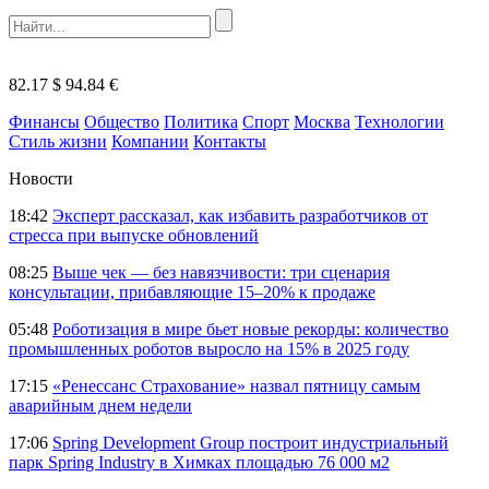
82.17 $
94.84 €
Финансы
Общество
Политика
Спорт
Москва
Технологии
Стиль жизни
Компании
Контакты
Новости
18:42
Эксперт рассказал, как избавить разработчиков от
стресса при выпуске обновлений
08:25
Выше чек — без навязчивости: три сценария
консультации, прибавляющие 15–20% к продаже
05:48
Роботизация в мире бьет новые рекорды: количество
промышленных роботов выросло на 15% в 2025 году
17:15
«Ренессанс Страхование» назвал пятницу самым
аварийным днем недели
17:06
Spring Development Group построит индустриальный
парк Spring Industry в Химках площадью 76 000 м2