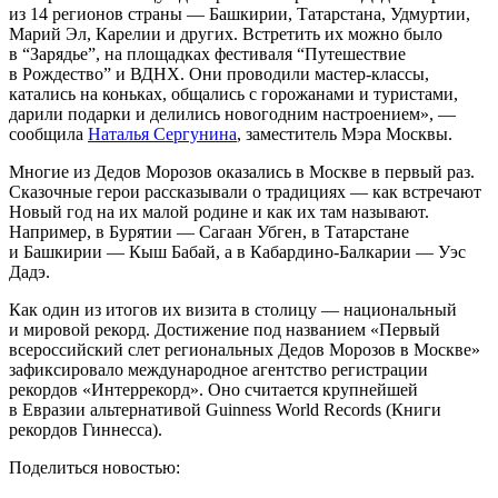
из 14 регионов страны — Башкирии, Татарстана, Удмуртии,
Марий Эл, Карелии и других. Встретить их можно было
в “Зарядье”, на площадках фестиваля “Путешествие
в Рождество” и ВДНХ. Они проводили мастер-классы,
катались на коньках, общались с горожанами и туристами,
дарили подарки и делились новогодним настроением», —
сообщила
Наталья Сергунина
, заместитель Мэра Москвы.
Многие из Дедов Морозов оказались в Москве в первый раз.
Сказочные герои рассказывали о традициях — как встречают
Новый год на их малой родине и как их там называют.
Например, в Бурятии — Сагаан Убген, в Татарстане
и Башкирии — Кыш Бабай, а в Кабардино-Балкарии — Уэс
Дадэ.
Как один из итогов их визита в столицу — национальный
и мировой рекорд. Достижение под названием «Первый
всероссийский слет региональных Дедов Морозов в Москве»
зафиксировало международное агентство регистрации
рекордов «Интеррекорд». Оно считается крупнейшей
в Евразии альтернативой Guinness World Records (Книги
рекордов Гиннесса).
Поделиться новостью: