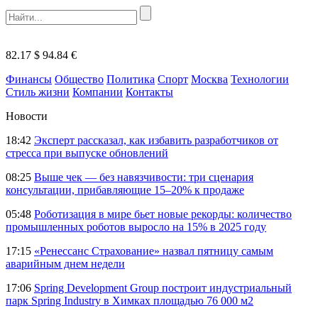
82.17 $
94.84 €
Финансы
Общество
Политика
Спорт
Москва
Технологии
Стиль жизни
Компании
Контакты
Новости
18:42
Эксперт рассказал, как избавить разработчиков от
стресса при выпуске обновлений
08:25
Выше чек — без навязчивости: три сценария
консультации, прибавляющие 15–20% к продаже
05:48
Роботизация в мире бьет новые рекорды: количество
промышленных роботов выросло на 15% в 2025 году
17:15
«Ренессанс Страхование» назвал пятницу самым
аварийным днем недели
17:06
Spring Development Group построит индустриальный
парк Spring Industry в Химках площадью 76 000 м2