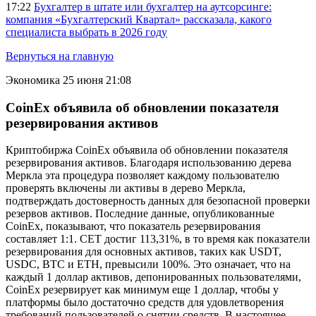
17:22
Бухгалтер в штате или бухгалтер на аутсорсинге:
компания «Бухгалтерский Квартал» рассказала, какого
специалиста выбрать в 2026 году
Вернуться на главную
Экономика
25 июня 21:08
CoinEx объявила об обновлении показателя
резервирования активов
Криптобиржа CoinEx объявила об обновлении показателя
резервирования активов. Благодаря использованию дерева
Меркла эта процедура позволяет каждому пользователю
проверять включены ли активы в дерево Меркла,
подтверждать достоверность данных для безопасной проверки
резервов активов. Последние данные, опубликованные
CoinEx, показывают, что показатель резервирования
составляет 1:1. CET достиг 113,31%, в то время как показатели
резервирования для основных активов, таких как USDT,
USDC, BTC и ETH, превысили 100%. Это означает, что на
каждый 1 доллар активов, депонированных пользователями,
CoinEx резервирует как минимум еще 1 доллар, чтобы у
платформы было достаточно средств для удовлетворения
требований пользователей о снятии средств. В настоящее