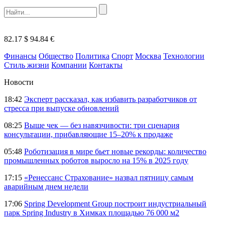
82.17 $
94.84 €
Финансы
Общество
Политика
Спорт
Москва
Технологии
Стиль жизни
Компании
Контакты
Новости
18:42
Эксперт рассказал, как избавить разработчиков от
стресса при выпуске обновлений
08:25
Выше чек — без навязчивости: три сценария
консультации, прибавляющие 15–20% к продаже
05:48
Роботизация в мире бьет новые рекорды: количество
промышленных роботов выросло на 15% в 2025 году
17:15
«Ренессанс Страхование» назвал пятницу самым
аварийным днем недели
17:06
Spring Development Group построит индустриальный
парк Spring Industry в Химках площадью 76 000 м2