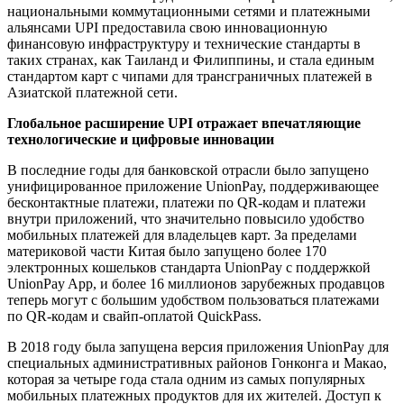
национальными коммутационными сетями и платежными
альянсами UPI предоставила свою инновационную
финансовую инфраструктуру и технические стандарты в
таких странах, как Таиланд и Филиппины, и стала единым
стандартом карт с чипами для трансграничных платежей в
Азиатской платежной сети.
Глобальное расширение UPI отражает впечатляющие
технологические и цифровые инновации
В последние годы для банковской отрасли было запущено
унифицированное приложение UnionPay, поддерживающее
бесконтактные платежи, платежи по QR-кодам и платежи
внутри приложений, что значительно повысило удобство
мобильных платежей для владельцев карт. За пределами
материковой части Китая было запущено более 170
электронных кошельков стандарта UnionPay с поддержкой
UnionPay App, и более 16 миллионов зарубежных продавцов
теперь могут с большим удобством пользоваться платежами
по QR-кодам и свайп-оплатой QuickPass.
В 2018 году была запущена версия приложения UnionPay для
специальных административных районов Гонконга и Макао,
которая за четыре года стала одним из самых популярных
мобильных платежных продуктов для их жителей. Доступ к