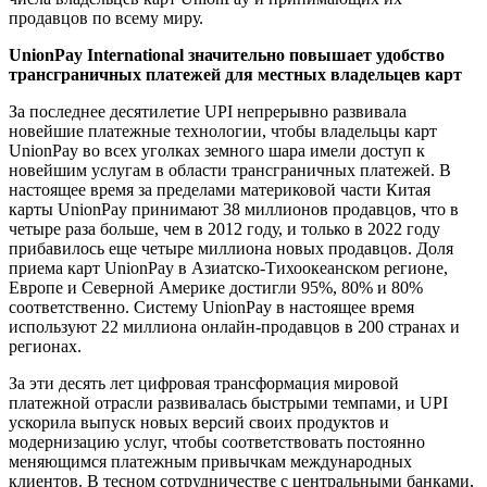
продавцов по всему миру.
UnionPay International значительно повышает удобство
трансграничных платежей для местных владельцев карт
За последнее десятилетие UPI непрерывно развивала
новейшие платежные технологии, чтобы владельцы карт
UnionPay во всех уголках земного шара имели доступ к
новейшим услугам в области трансграничных платежей. В
настоящее время за пределами материковой части Китая
карты UnionPay принимают 38 миллионов продавцов, что в
четыре раза больше, чем в 2012 году, и только в 2022 году
прибавилось еще четыре миллиона новых продавцов. Доля
приема карт UnionPay в Азиатско-Тихоокеанском регионе,
Европе и Северной Америке достигли 95%, 80% и 80%
соответственно. Систему UnionPay в настоящее время
используют 22 миллиона онлайн-продавцов в 200 странах и
регионах.
За эти десять лет цифровая трансформация мировой
платежной отрасли развивалась быстрыми темпами, и UPI
ускорила выпуск новых версий своих продуктов и
модернизацию услуг, чтобы соответствовать постоянно
меняющимся платежным привычкам международных
клиентов. В тесном сотрудничестве с центральными банками,