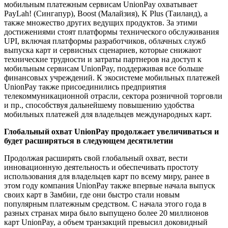
мобильным платежным сервисам UnionPay охватывает
PayLah! (Сингапур), Boost (Малайзия), K Plus (Таиланд), а
также множество других ведущих продуктов. За этими
достижениями стоят платформы технического обслуживания
UPI, включая платформы разработчиков, облачных служб
выпуска карт и сервисных сценариев, которые снижают
технические трудности и затраты партнеров на доступ к
мобильным сервисам UnionPay, поддерживая все больше
финансовых учреждений. К экосистеме мобильных платежей
UnionPay также присоединились предприятия
телекоммуникационной отрасли, сектора розничной торговли
и пр., способствуя дальнейшему повышению удобства
мобильных платежей для владельцев международных карт.
Глобальный охват UnionPay продолжает увеличиваться и
будет расширяться в следующем десятилетии
Продолжая расширять свой глобальный охват, вести
инновационную деятельность и обеспечивать простоту
использования для владельцев карт по всему миру, ранее в
этом году компания UnionPay также впервые начала выпуск
своих карт в Замбии, где они быстро стали новым
популярным платежным средством. С начала этого года в
разных странах мира было выпущено более 20 миллионов
карт UnionPay, а объем транзакций превысил доковидный