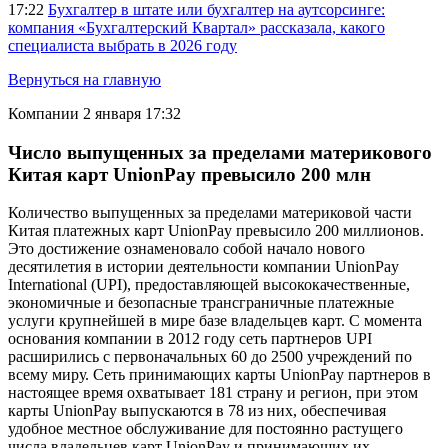
17:22
Бухгалтер в штате или бухгалтер на аутсорсинге:
компания «Бухгалтерский Квартал» рассказала, какого
специалиста выбрать в 2026 году
Вернуться на главную
Компании
2 января 17:32
Число выпущенных за пределами материкового
Китая карт UnionPay превысило 200 млн
Количество выпущенных за пределами материковой части
Китая платежных карт UnionPay превысило 200 миллионов.
Это достижение ознаменовало собой начало нового
десятилетия в истории деятельности компании UnionPay
International (UPI), предоставляющей высококачественные,
экономичные и безопасные трансграничные платежные
услуги крупнейшей в мире базе владельцев карт. С момента
основания компании в 2012 году сеть партнеров UPI
расширились с первоначальных 60 до 2500 учреждений по
всему миру. Сеть принимающих карты UnionPay партнеров в
настоящее время охватывает 181 страну и регион, при этом
карты UnionPay выпускаются в 78 из них, обеспечивая
удобное местное обслуживание для постоянно растущего
числа владельцев карт UnionPay и принимающих их