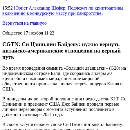
15:52
Юрист Александр Шефер: Подлежат ли криптоактивы
включению в конкурсную массу при банкротстве?
Вернуться на главную
Общество
17 ноября 11:22
CGTN: Си Цзиньпин Байдену: нужно вернуть
китайско-американские отношения на верный
путь
Во время проведения саммита «Большой двадцатки» (G20) на
индонезийском острове Бали, где собрались лидеры 20
крупнейших экономик мира, внимание мировой
общественности привлекла личная встреча лидеров Китая и
США.
В понедельник во второй половине дня председатель КНР Си
Цзиньпин и президент США Джо Байден провели первые
личные переговоры с момента вступления последнего в
должность в январе 2021 года.
В своем вступительном слове Си Цзиньпин заявил Байдену,
что с момента установления первого контакта и