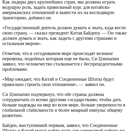
Как лидеры двух крупнейших стран, мы должны играть
ведущую роль, задать правильный курс для китайско-
американских отношений и вывести их на восходящую
траекторию, добавил он.
«Государственный деятель должен думать и знать, куда вести
свою страну, — сказал президент Китая Байдену. — Он также
должен думать и знать, как ладить с другими странами и
остальным миром».
Отметив, что в сегодняшнем мире происходят великие
перемены, подобных которым еще не было, Си Цзиньпин
заявил, что человечество сталкивается с беспрецедентными
проблемами.
«Мир ожидает, что Китай и Соединенные Штаты будут
правильно строить свои отношения», — заявил он.
Си Цзиньпин подчеркнул, что обе страны должны
сотрудничать со всеми другими государствами, чтобы дать
больше надежды на мир во всем мире, больше уверенности в
глобальной стабильности и более мощный импульс общему
развитию.
Байден, выступивший первым, заявил, что Соединенные
Штаты и Китай могут найти пути для совместной работы по