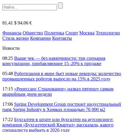
81.41 $
94.06 €
Финансы
Общество
Политика
Спорт
Москва
Технологии
Стиль жизни
Компании
Контакты
Новости
08:25
Выше чек — без навязчивости: три сценария
консультации, прибавляющие 15–20% к продаже
05:48
Роботизация в мире бьет новые рекорды: количество
промышленных роботов выросло на 15% в 2025 году
17:15
«Ренессанс Страхование» назвал пятницу самым
аварийным днем недели
17:06
Spring Development Group построит индустриальный
парк Spring Industry в Химках площадью 76 000 м2
17:22
Бухгалтер в штате или бухгалтер на аутсорсинге:
компания «Бухгалтерский Квартал» рассказала, какого
специалиста выбрать в 2026 году