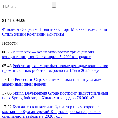
81.41 $
94.06 €
Финансы
Общество
Политика
Спорт
Москва
Технологии
Стиль жизни
Компании
Контакты
Новости
08:25
Выше чек — без навязчивости: три сценария
консультации, прибавляющие 15–20% к продаже
05:48
Роботизация в мире бьет новые рекорды: количество
промышленных роботов выросло на 15% в 2025 году
17:15
«Ренессанс Страхование» назвал пятницу самым
аварийным днем недели
17:06
Spring Development Group построит индустриальный
парк Spring Industry в Химках площадью 76 000 м2
17:22
Бухгалтер в штате или бухгалтер на аутсорсинге:
компания «Бухгалтерский Квартал» рассказала, какого
специалиста выбрать в 2026 году