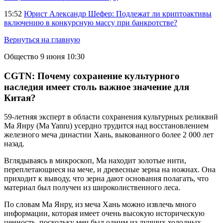
15:52
Юрист Александр Шефер: Подлежат ли криптоактивы
включению в конкурсную массу при банкротстве?
Вернуться на главную
Общество
9 июня 10:30
CGTN: Почему сохранение культурного
наследия имеет столь важное значение для
Китая?
59-летняя эксперт в области сохранения культурных реликвий
Ма Янру (Ma Yanru) усердно трудится над восстановлением
железного меча династии Хань, выкованного более 2 000 лет
назад.
Вглядываясь в микроскоп, Ма находит золотые нити,
переплетающиеся на мече, и древесные зерна на ножнах. Она
приходит к выводу, что зерна дают основания полагать, что
материал был получен из широколиственного леса.
По словам Ма Янру, из меча Хань можно извлечь много
информации, которая имеет очень высокую историческую
ценность, поскольку меч был одним из лучших холодных