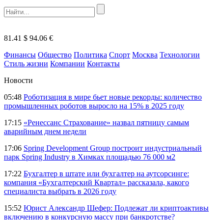
81.41 $
94.06 €
Финансы
Общество
Политика
Спорт
Москва
Технологии
Стиль жизни
Компании
Контакты
Новости
05:48
Роботизация в мире бьет новые рекорды: количество
промышленных роботов выросло на 15% в 2025 году
17:15
«Ренессанс Страхование» назвал пятницу самым
аварийным днем недели
17:06
Spring Development Group построит индустриальный
парк Spring Industry в Химках площадью 76 000 м2
17:22
Бухгалтер в штате или бухгалтер на аутсорсинге:
компания «Бухгалтерский Квартал» рассказала, какого
специалиста выбрать в 2026 году
15:52
Юрист Александр Шефер: Подлежат ли криптоактивы
включению в конкурсную массу при банкротстве?