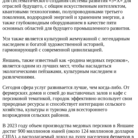
для систематического создания системы развития «5+X» для
отраслей будущего, с общим искусственным интеллектом,
квантовыми технологиями, полупроводниками третьего
поколения, водородной энергией и хранением энергии, а
также глубоководным оборудованием в качестве пяти
основных областей для будущего промышленного развития.
Уси также является культурной жемчужиной с легендарным
наследием и богатой художественной историей,
гармонирующей с современной цивилизацией.
Яншань, также известный как «родина медовых персиков»,
является одним из лучших мест, чтобы насладиться
экологическими пейзажами, культурным наследием и
развлечениями.
Сегодня сфера услуг развивается лучше, чем когда-либо. От
фермерских домов и семей до выставочных залов и кафе с
персиковой тематикой, городок эффективно использует свои
природные ресурсы и способствует интеграции сельского
хозяйства, культуры и туризма для всестороннего
возрождения сельских районов.
В 2023 году объем производства медовых персиков в Яншане
достиг 900 миллионов юаней (около 124 миллионов долларов
США), а располагаемый доход на душу населения фермеров в